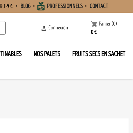
PROPOS
BLOG
PROFESSIONNELS
CONTACT
Panier
(0)
shopping_cart
Connexion

0 €
RTINABLES
NOS PALETS
FRUITS SECS EN SACHET