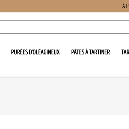
À 
PURÉES D'OLÉAGINEUX
PÂTES À TARTINER
TA
