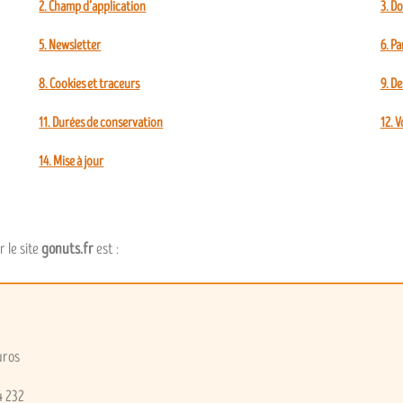
2. Champ d’application
3. D
5. Newsletter
6. P
8. Cookies et traceurs
9. De
11. Durées de conservation
12. V
14. Mise à jour
 le site
gonuts.fr
est :
uros
4 232