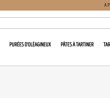
À 
PURÉES D'OLÉAGINEUX
PÂTES À TARTINER
TA
