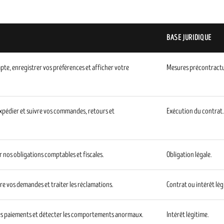
BASE JURIDIQUE
pte, enregistrer vos préférences et afficher votre
Mesures précontractuel
expédier et suivre vos commandes, retours et
Exécution du contrat.
er nos obligations comptables et fiscales.
Obligation légale.
re vos demandes et traiter les réclamations.
Contrat ou intérêt lég
 les paiements et détecter les comportements anormaux.
Intérêt légitime.