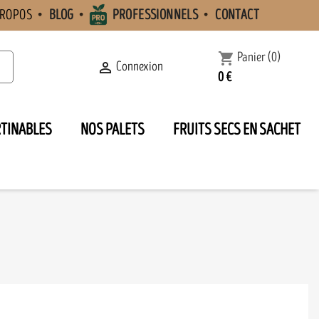
PROPOS
BLOG
PROFESSIONNELS
CONTACT
Panier
(0)
shopping_cart
Connexion

0 €
RTINABLES
NOS PALETS
FRUITS SECS EN SACHET