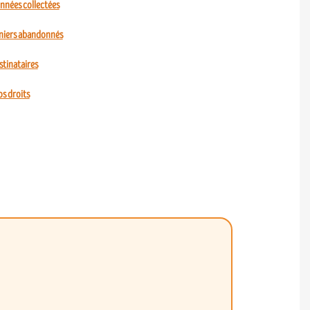
onnées collectées
aniers abandonnés
stinataires
os droits