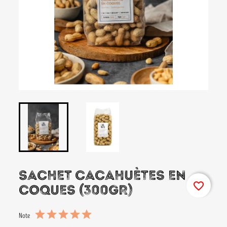
SACHET CACAHUÈTES EN
favorite_border
COQUES (300GR)
Note