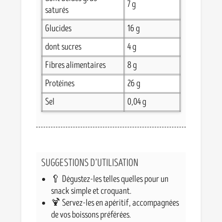
7 g
saturés
Glucides
16 g
dont sucres
4 g
Fibres alimentaires
8 g
Protéines
26 g
Sel
0,04 g
SUGGESTIONS D’UTILISATION
🥄 Dégustez-les telles quelles pour un
snack simple et croquant.
🍹 Servez-les en apéritif, accompagnées
de vos boissons préférées.