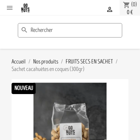
(0)
shopping_cart


0 €
search
Accueil
Nos produits
FRUITS SECS EN SACHET
Sachet cacahuètes en coques (300gr)
NOUVEAU