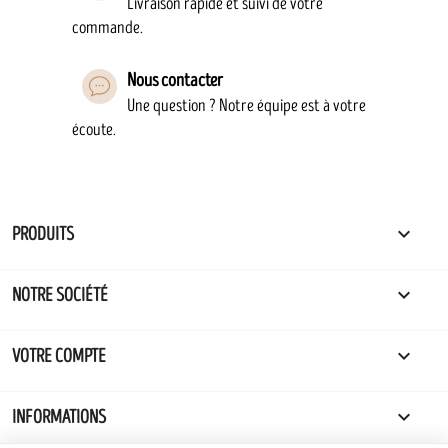
Livraison rapide et suivi de votre
commande.
Nous contacter
Une question ? Notre équipe est à votre
écoute.

PRODUITS

NOTRE SOCIÉTÉ

VOTRE COMPTE
keyboard_arrow_down
INFORMATIONS