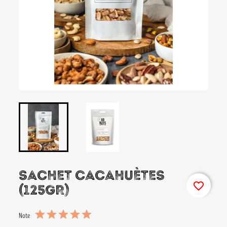
SACHET CACAHUÈTES
favorite_border
(125GR)
Note