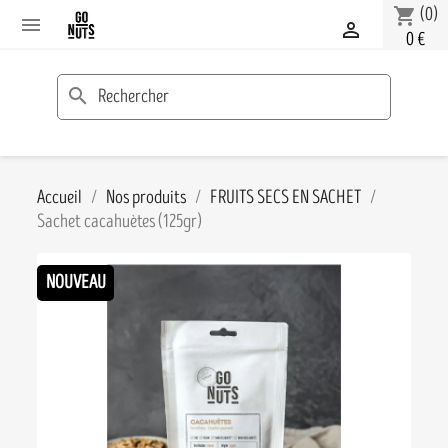
(0)
shopping_cart


0 €
search
Accueil
Nos produits
FRUITS SECS EN SACHET
Sachet cacahuètes (125gr)
NOUVEAU