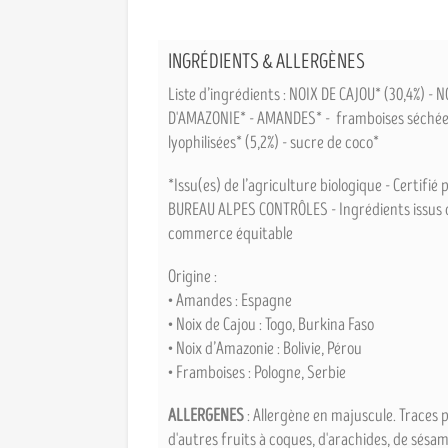
INGRÉDIENTS & ALLERGÈNES
Liste d’ingrédients : NOIX DE CAJOU* (30,4%) - N
D'AMAZONIE* - AMANDES* - framboises séché
lyophilisées* (5,2%) - sucre de coco*
*Issu(es) de l’agriculture biologique - Certifié 
BUREAU ALPES CONTRÔLES - Ingrédients issus 
commerce équitable
Origine :
• Amandes : Espagne
• Noix de Cajou : Togo, Burkina Faso
• Noix d’Amazonie : Bolivie, Pérou
• Framboises : Pologne, Serbie
ALLERGENES
: Allergène en majuscule. Traces p
d'autres fruits à coques, d'arachides, de sésam