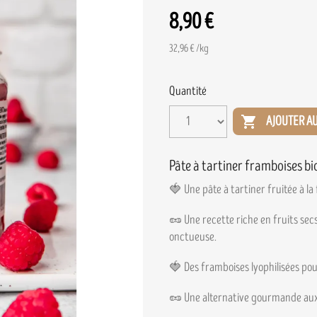
8,90 €
32,96 € /kg
Quantité

AJOUTER AU
Pâte à tartiner framboises bi
🍓 Une pâte à tartiner fruitée à la
🥜 Une recette riche en fruits sec
onctueuse.
🍓 Des framboises lyophilisées pou
🥜 Une alternative gourmande aux 