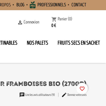
PROPOS
BLOG
PROFESSIONNELS
CONTACT
Panier
(0)
shopping_cart
Connexion

0 €
RTINABLES
NOS PALETS
FRUITS SECS EN SACHET
ER FRAMBOISES BIO (270GR)
favorite_border
Lire les avis utilisateurs (9)
Donnez votre avis