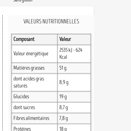
VALEURS NUTRITIONNELLES
Composant
Valeur
2535 kJ - 624
Valeur énergétique
Kcal
Matières grasses
51 g
dont acides gras
8,9 g
saturés
Glucides
19 g
dont sucres
8,7 g
Fibres alimentaires
7,8 g
Protéines
18 g