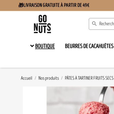
LIVRAISON GRATUITE À PARTIR DE 49€
🎁
search
BOUTIQUE
BEURRES DE CACAHUÈTES
Accueil
Nos produits
PÂTES À TARTINER FRUITS SECS