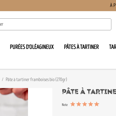
À 
PURÉES D'OLÉAGINEUX
PÂTES À TARTINER
TA

Pâte à tartiner framboises bio (270gr)
PÂTE À TARTIN
Note