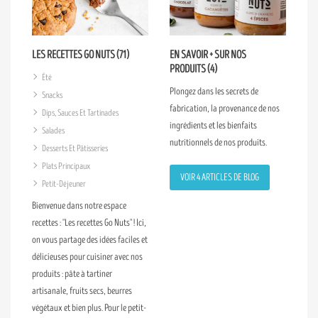
LES RECETTES GO NUTS (71)
EN SAVOIR + SUR NOS
PRODUITS (4)
Été
Plongez dans les secrets de
Snacks
fabrication, la provenance de nos
Dips, Sauces Et Tartinades
ingrédients et les bienfaits
Salades
nutritionnels de nos produits.
Desserts Et Pâtisseries
Plats Principaux
VOIR 4 ARTICLES DE BLOG
Petit-Déjeuner
Bienvenue dans notre espace
recettes : "Les recettes Go Nuts" ! Ici,
on vous partage des idées faciles et
délicieuses pour cuisiner avec nos
produits : pâte à tartiner
artisanale, fruits secs, beurres
végétaux et bien plus. Pour le petit-