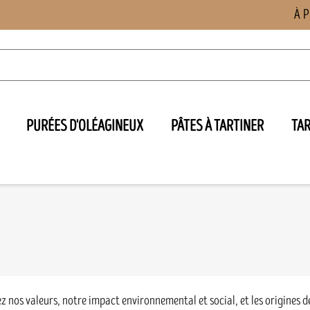
À 
PURÉES D'OLÉAGINEUX
PÂTES À TARTINER
TA

z nos valeurs, notre impact environnemental et social, et les origines de