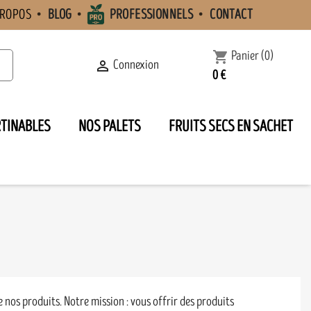
PROPOS
BLOG
PROFESSIONNELS
CONTACT
Panier
(0)
shopping_cart
Connexion

0 €
RTINABLES
NOS PALETS
FRUITS SECS EN SACHET
 nos produits. Notre mission : vous offrir des produits