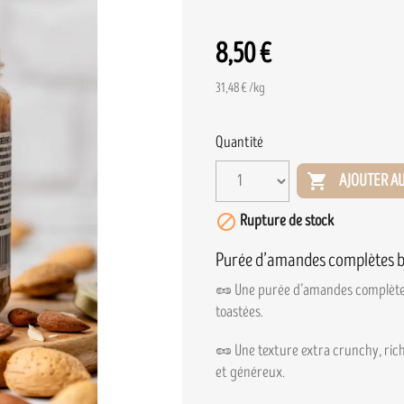
8,50 €
31,48 € /kg
Quantité

AJOUTER AU

Rupture de stock
Purée d’amandes complètes b
🥜 Une purée d’amandes complètes 
toastées.
🥜 Une texture extra crunchy, rich
et généreux.