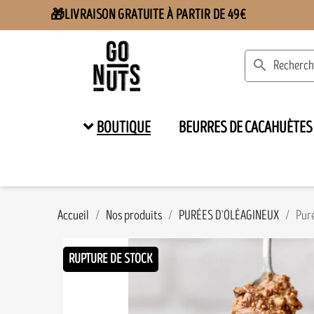
LIVRAISON GRATUITE À PARTIR DE 49€
🎁
search
BOUTIQUE
BEURRES DE CACAHUÈTES
Accueil
Nos produits
PURÉES D'OLÉAGINEUX
Pur
RUPTURE DE STOCK