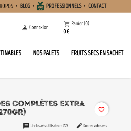
PROPOS
BLOG
PROFESSIONNELS
CONTACT
Panier
(0)
shopping_cart
Connexion

0 €
RTINABLES
NOS PALETS
FRUITS SECS EN SACHET
DES COMPLÈTES EXTRA
favorite_border
270GR)
Lire les avis utilisateurs (12)
Donnez votre avis