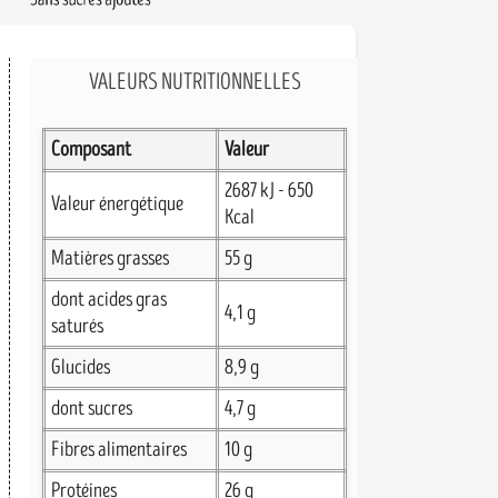
VALEURS NUTRITIONNELLES
Composant
Valeur
2687 kJ - 650
Valeur énergétique
Kcal
Matières grasses
55 g
dont acides gras
4,1 g
saturés
Glucides
8,9 g
dont sucres
4,7 g
Fibres alimentaires
10 g
Protéines
26 g