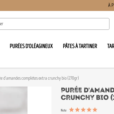
À 
PURÉES D'OLÉAGINEUX
PÂTES À TARTINER
TA

ée d'amandes complètes extra crunchy bio (270gr)
PURÉE D'AMAN
CRUNCHY BIO (
Note