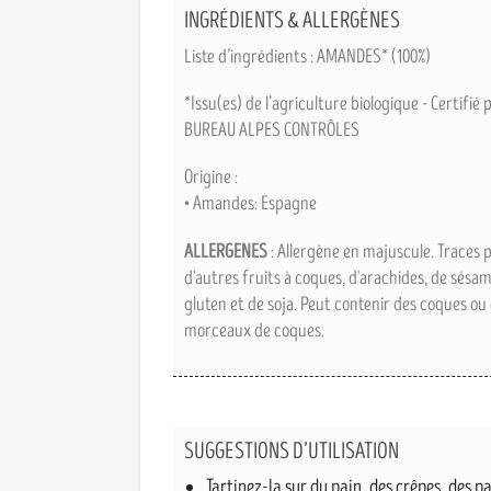
INGRÉDIENTS & ALLERGÈNES
Liste d’ingrédients : AMANDES* (100%)
*Issu(es) de l’agriculture biologique - Certifié 
BUREAU ALPES CONTRÔLES
Origine :
• Amandes: Espagne
ALLERGENES
: Allergène en majuscule. Traces p
d'autres fruits à coques, d'arachides, de sésam
gluten et de soja. Peut contenir des coques ou
morceaux de coques.
SUGGESTIONS D’UTILISATION
Tartinez-la sur du pain, des crêpes, des p