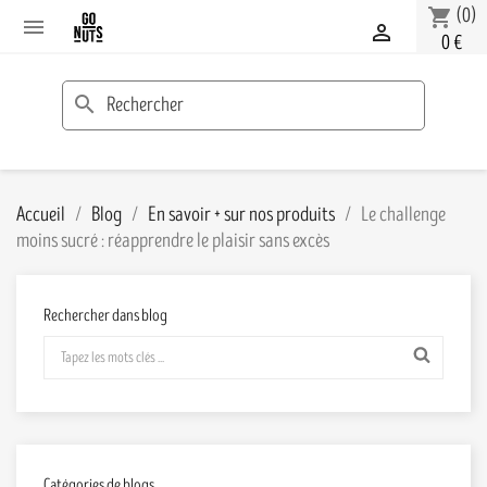
(0)
shopping_cart


0 €
search
Accueil
Blog
En savoir + sur nos produits
Le challenge
moins sucré : réapprendre le plaisir sans excès
Rechercher dans blog
Catégories de blogs