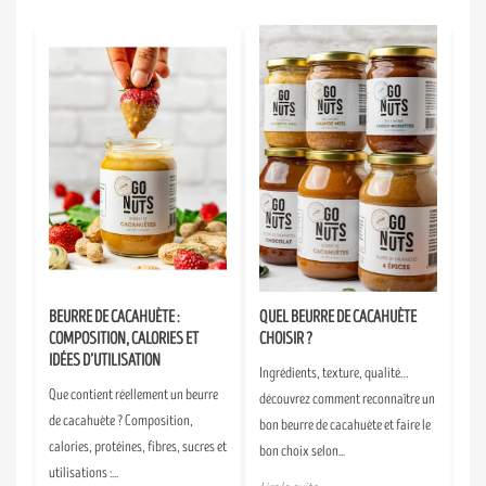
BEURRE DE CACAHUÈTE :
QUEL BEURRE DE CACAHUÈTE
FR
COMPOSITION, CALORIES ET
CHOISIR ?
AL
ON
IDÉES D’UTILISATION
L’
Ingrédients, texture, qualité…
Que contient réellement un beurre
Les
découvrez comment reconnaître un
de cacahuète ? Composition,
in
bon beurre de cacahuète et faire le
es
calories, protéines, fibres, sucres et
l’a
bon choix selon...
utilisations :...
en 