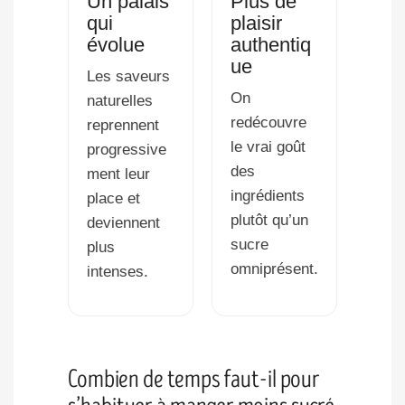
Un palais
Plus de
qui
plaisir
évolue
authentiq
ue
Les saveurs
On
naturelles
redécouvre
reprennent
le vrai goût
progressive
des
ment leur
ingrédients
place et
plutôt qu’un
deviennent
sucre
plus
omniprésent.
intenses.
Combien de temps faut-il pour