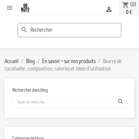
(0)
shopping_cart


0 €
search
Accueil
Blog
En savoir + sur nos produits
Beurre de
cacahuète : composition, calories et idées d’utilisation
Rechercher dans blog
Catégories de blogs