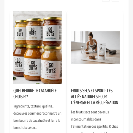
:
QUEL BEURRE DE CACAHUÈTE
FRUITS SECS ET SPORT : LES
LE
ANS
CHOISIR ?
ALLIÉS NATURELS POUR
RÉ
L’ÉNERGIE ET LA RÉCUPÉRATION
EX
Ingrédients, texture, qualité…
Les fruits secs sont devenus
Et 
découvrez comment reconnaître un
incontournables dans
fin
bon beurre de cacahuète et faire le
l’alimentation des sportifs. Riches
go
bon choix selon...