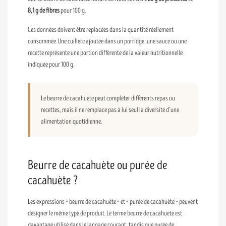
8,1 g de fibres
pour 100 g.
Ces données doivent être replacées dans la quantité réellement
consommée. Une cuillère ajoutée dans un porridge, une sauce ou une
recette représente une portion différente de la valeur nutritionnelle
indiquée pour 100 g.
Le beurre de cacahuète peut compléter différents repas ou
recettes, mais il ne remplace pas à lui seul la diversité d’une
alimentation quotidienne.
Beurre de cacahuète ou purée de
cacahuète ?
Les expressions « beurre de cacahuète » et « purée de cacahuète » peuvent
désigner le même type de produit. Le terme beurre de cacahuète est
davantage utilisé dans le langage courant, tandis que purée de