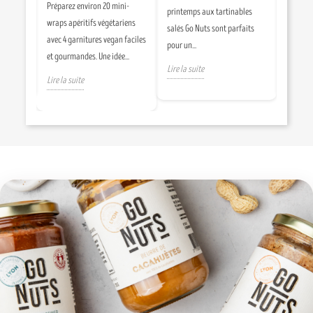
Préparez environ 20 mini-
maison,
cracker
printemps aux tartinables
wraps apéritifs végétariens
 en
croustil
salés Go Nuts sont parfaits
avec 4 garnitures vegan faciles
ssocie...
saveurs.
pour un...
et gourmandes. Une idée...
Lire la 
Lire la suite
Lire la suite