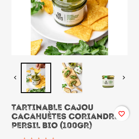


TARTINABLE CAJOU
favorite_border
CACAHUÈTES CORIANDRE
PERSIL BIO (100GR)