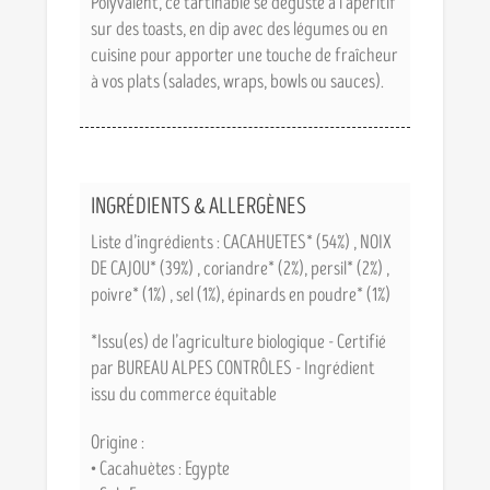
Polyvalent, ce tartinable se déguste à l’apéritif
sur des toasts, en dip avec des légumes ou en
cuisine pour apporter une touche de fraîcheur
à vos plats (salades, wraps, bowls ou sauces).
INGRÉDIENTS & ALLERGÈNES
Liste d’ingrédients : CACAHUETES* (54%) , NOIX
DE CAJOU* (39%) , coriandre* (2%), persil* (2%) ,
poivre* (1%) , sel (1%), épinards en poudre* (1%)
*Issu(es) de l’agriculture biologique - Certifié
par BUREAU ALPES CONTRÔLES - Ingrédient
issu du commerce équitable
Origine :
• Cacahuètes : Egypte