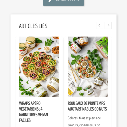
ARTICLES LIÉS
NES
WRAPS APÉRO
ROULEAUX DE PRINTEMPS
CRACK
CILE ET
VÉGÉTARIENS : 4
AUX TARTINABLES GO NUTS
MAISON
GARNITURES VEGAN
CROUS
Colorés, frais et pleins de
FACILES
es
Prépare
saveurs, ces rouleaux de