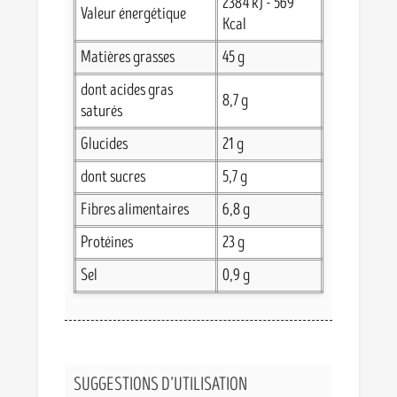
2384 kJ - 569
Valeur énergétique
Kcal
Matières grasses
45 g
dont acides gras
8,7 g
saturés
Glucides
21 g
dont sucres
5,7 g
Fibres alimentaires
6,8 g
Protéines
23 g
Sel
0,9 g
SUGGESTIONS D’UTILISATION