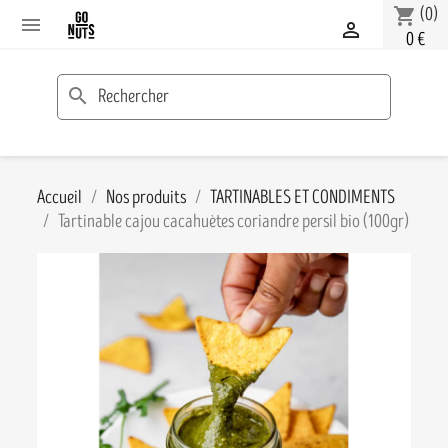
(0)
shopping_cart


0 €
search
Accueil
Nos produits
TARTINABLES ET CONDIMENTS
Tartinable cajou cacahuètes coriandre persil bio (100gr)