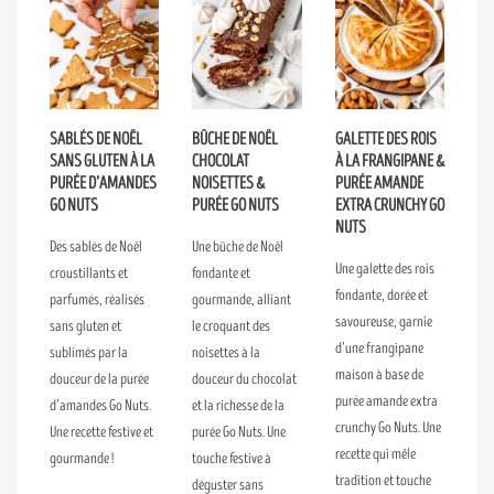
SABLÉS DE NOËL
BÛCHE DE NOËL
GALETTE DES ROIS
SANS GLUTEN À LA
CHOCOLAT
À LA FRANGIPANE &
PURÉE D’AMANDES
NOISETTES &
PURÉE AMANDE
GO NUTS
PURÉE GO NUTS
EXTRA CRUNCHY GO
NUTS
Des sablés de Noël
Une bûche de Noël
Une galette des rois
croustillants et
fondante et
fondante, dorée et
parfumés, réalisés
gourmande, alliant
savoureuse, garnie
sans gluten et
le croquant des
d’une frangipane
sublimés par la
noisettes à la
maison à base de
douceur de la purée
douceur du chocolat
purée amande extra
d’amandes Go Nuts.
et la richesse de la
crunchy Go Nuts. Une
Une recette festive et
purée Go Nuts. Une
recette qui mêle
gourmande !
touche festive à
tradition et touche
déguster sans