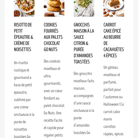
RISOTTO DE
COOKIES
GNOCCHIS
CARROT
PETIT
FOURRÉS
MAISON À LA
CAKE ÉPICÉ
ÉPEAUTRE &
AUX PALETS
SAUCE
AU BEURRE
CRÈME DE
CHOCOLAT
CITRON &
DE
NOISETTES
GO NUTS
PURÉE
CACAHUÈTES
D’AMANDES
4 ÉPICES
Des cookies
TOASTÉES
Un risotto
Un gâteau
moelleux et
rustique et
Des gnocchis
moelleux et
ultra
gourmand à
moelleux faits
parfumé,
gourmands,
base de petit
maison,
parfait pour
avec un cœur
épeautre,
accompagnés
l’automne ou
fondant au
sublimé par
d’une sauce
Halloween ! Ce
palet chocolat
une crème
onctueuse à la
carrot cake
Go Nuts. Une
onctueuse à la
purée
marie
recette facile
purée de
d’amandes
carottes
et rapide pour
noisettes
toastées Go
râpées, épices
régaler petits
toastées Go