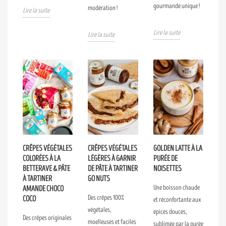
gourmande unique !
modération !
Lire la suite
Lire la suite
Lire la suite
CRÊPES VÉGÉTALES
CRÊPES VÉGÉTALES
GOLDEN LATTE À LA
COLORÉES À LA
LÉGÈRES À GARNIR
PURÉE DE
BETTERAVE & PÂTE
DE PÂTE À TARTINER
NOISETTES
À TARTINER
GO NUTS
Une boisson chaude
AMANDE CHOCO
Des crêpes 100%
COCO
et réconfortante aux
végétales,
épices douces,
Des crêpes originales
moelleuses et faciles
sublimée par la purée