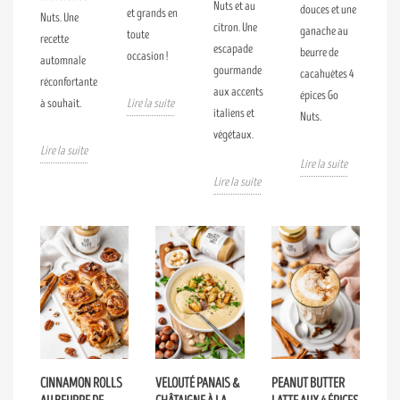
Nuts et au
douces et une
et grands en
Nuts. Une
citron. Une
ganache au
toute
recette
escapade
beurre de
occasion !
automnale
gourmande
cacahuètes 4
réconfortante
aux accents
épices Go
à souhait.
Lire la suite
italiens et
Nuts.
végétaux.
Lire la suite
Lire la suite
Lire la suite
CINNAMON ROLLS
VELOUTÉ PANAIS &
PEANUT BUTTER