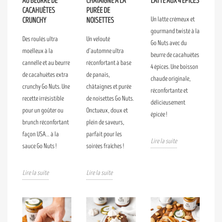
AU BEURRE DE
CHÂTAIGNE À LA
LATTE AUX 4 ÉPICES
CACAHUÈTES
PURÉE DE
Un latte crémeux et
CRUNCHY
NOISETTES
gourmand twisté à la
Des roulés ultra
Un velouté
Go Nuts avec du
moelleux à la
d’automne ultra
beurre de cacahuètes
cannelle et au beurre
réconfortant à base
4 épices. Une boisson
de cacahuètes extra
de panais,
chaude originale,
crunchy Go Nuts. Une
châtaignes et purée
réconfortante et
recette irrésistible
de noisettes Go Nuts.
délicieusement
pour un goûter ou
Onctueux, doux et
épicée !
brunch réconfortant
plein de saveurs,
façon USA… à la
parfait pour les
Lire la suite
sauce Go Nuts !
soirées fraîches !
Lire la suite
Lire la suite