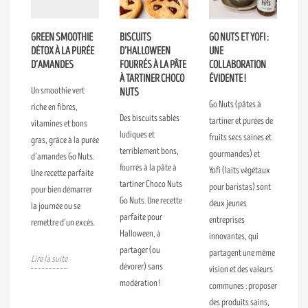
GREEN SMOOTHIE
BISCUITS
GO NUTS ET YOFI :
DÉTOX À LA PURÉE
D’HALLOWEEN
UNE
D’AMANDES
FOURRÉS À LA PÂTE
COLLABORATION
À TARTINER CHOCO
ÉVIDENTE !
Un smoothie vert
NUTS
Go Nuts (pâtes à
riche en fibres,
Des biscuits sablés
tartiner et purées de
vitamines et bons
ludiques et
fruits secs saines et
gras, grâce à la purée
terriblement bons,
gourmandes) et
d’amandes Go Nuts.
fourrés à la pâte à
Yofi (laits végétaux
Une recette parfaite
tartiner Choco Nuts
pour baristas) sont
pour bien démarrer
Go Nuts. Une recette
deux jeunes
la journée ou se
parfaite pour
entreprises
remettre d’un excès.
Halloween, à
innovantes, qui
partager (ou
partagent une même
Lire la suite
dévorer) sans
vision et des valeurs
modération !
communes : proposer
des produits sains,