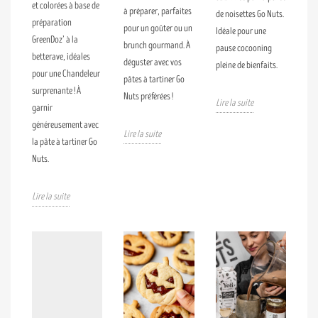
et colorées à base de
à préparer, parfaites
de noisettes Go Nuts.
préparation
pour un goûter ou un
Idéale pour une
GreenDoz’ à la
brunch gourmand. À
pause cocooning
betterave, idéales
déguster avec vos
pleine de bienfaits.
pour une Chandeleur
pâtes à tartiner Go
surprenante ! À
Nuts préférées !
Lire la suite
garnir
généreusement avec
Lire la suite
la pâte à tartiner Go
Nuts.
Lire la suite