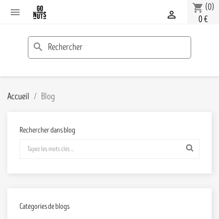
(0)
shopping_cart


0 €
search
Accueil
Blog
Rechercher dans blog
Catégories de blogs