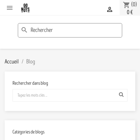
(0)
shopping_cart


0 €
search
Accueil
Blog
Rechercher dans blog
Catégories de blogs