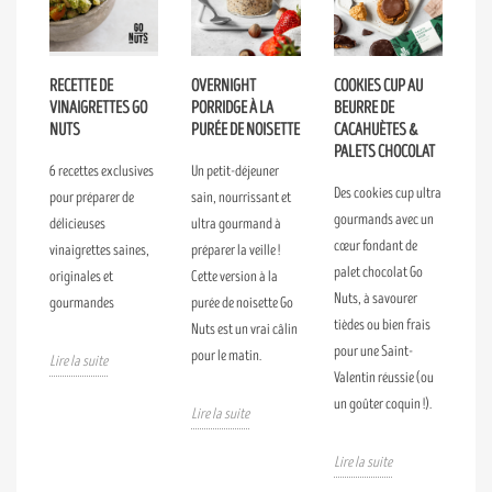
RECETTE DE
OVERNIGHT
COOKIES CUP AU
VINAIGRETTES GO
PORRIDGE À LA
BEURRE DE
NUTS
PURÉE DE NOISETTE
CACAHUÈTES &
PALETS CHOCOLAT
6 recettes exclusives
Un petit-déjeuner
Des cookies cup ultra
pour préparer de
sain, nourrissant et
gourmands avec un
délicieuses
ultra gourmand à
cœur fondant de
vinaigrettes saines,
préparer la veille !
palet chocolat Go
originales et
Cette version à la
Nuts, à savourer
gourmandes
purée de noisette Go
tièdes ou bien frais
Nuts est un vrai câlin
pour une Saint-
pour le matin.
Lire la suite
Valentin réussie (ou
un goûter coquin !).
Lire la suite
Lire la suite