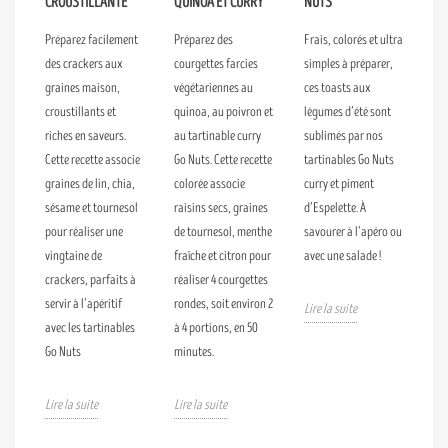
CROUSTILLANTE
QUINOA ET CURRY
NUTS
Préparez facilement
Préparez des
Frais, colorés et ultra
des crackers aux
courgettes farcies
simples à préparer,
graines maison,
végétariennes au
ces toasts aux
croustillants et
quinoa, au poivron et
légumes d’été sont
riches en saveurs.
au tartinable curry
sublimés par nos
Cette recette associe
Go Nuts. Cette recette
tartinables Go Nuts
graines de lin, chia,
colorée associe
curry et piment
sésame et tournesol
raisins secs, graines
d’Espelette. À
pour réaliser une
de tournesol, menthe
savourer à l’apéro ou
vingtaine de
fraîche et citron pour
avec une salade !
crackers, parfaits à
réaliser 4 courgettes
servir à l’apéritif
rondes, soit environ 2
Lire la suite
avec les tartinables
à 4 portions, en 50
Go Nuts
minutes.
Lire la suite
Lire la suite