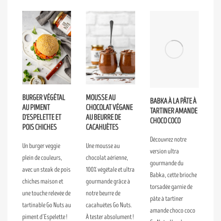
BURGER VÉGÉTAL
MOUSSE AU
BABKA À LA PÂTE À
AU PIMENT
CHOCOLAT VÉGANE
TARTINER AMANDE
D'ESPELETTE ET
AU BEURRE DE
CHOCO COCO
POIS CHICHES
CACAHUÈTES
Découvrez notre
Un burger veggie
Une mousse au
version ultra
plein de couleurs,
chocolat aérienne,
gourmande du
avec un steak de pois
100% végétale et ultra
Babka, cette brioche
chiches maison et
gourmande grâce à
torsadée garnie de
une touche relevée de
notre beurre de
pâte à tartiner
tartinable Go Nuts au
cacahuètes Go Nuts.
amande choco coco
piment d’Espelette !
À tester absolument !
Go Nuts. Une douceur