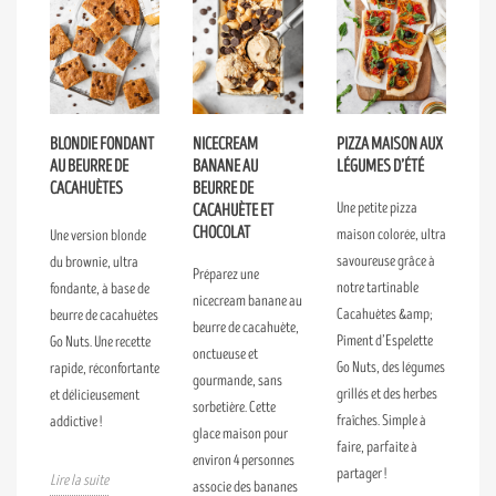
BLONDIE FONDANT
NICECREAM
PIZZA MAISON AUX
AU BEURRE DE
BANANE AU
LÉGUMES D’ÉTÉ
CACAHUÈTES
BEURRE DE
Une petite pizza
CACAHUÈTE ET
CHOCOLAT
maison colorée, ultra
Une version blonde
savoureuse grâce à
du brownie, ultra
Préparez une
notre tartinable
fondante, à base de
nicecream banane au
Cacahuètes &amp;
beurre de cacahuètes
beurre de cacahuète,
Piment d’Espelette
Go Nuts. Une recette
onctueuse et
Go Nuts, des légumes
rapide, réconfortante
gourmande, sans
grillés et des herbes
et délicieusement
sorbetière. Cette
fraîches. Simple à
addictive !
glace maison pour
faire, parfaite à
environ 4 personnes
partager !
Lire la suite
associe des bananes