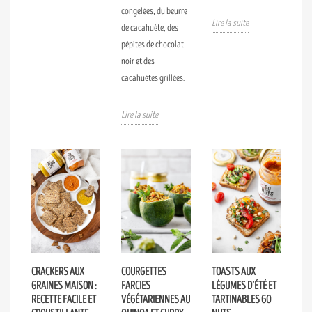
congelées, du beurre
Lire la suite
de cacahuète, des
pépites de chocolat
noir et des
cacahuètes grillées.
Lire la suite
CRACKERS AUX
COURGETTES
TOASTS AUX
GRAINES MAISON :
FARCIES
LÉGUMES D’ÉTÉ ET
RECETTE FACILE ET
VÉGÉTARIENNES AU
TARTINABLES GO