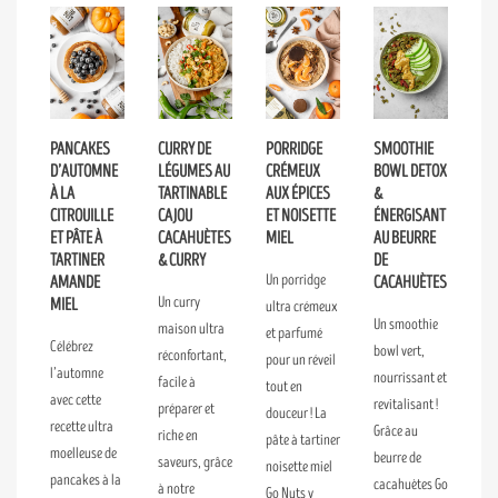
PANCAKES
CURRY DE
PORRIDGE
SMOOTHIE
D’AUTOMNE
LÉGUMES AU
CRÉMEUX
BOWL DETOX
À LA
TARTINABLE
AUX ÉPICES
&
CITROUILLE
CAJOU
ET NOISETTE
ÉNERGISANT
ET PÂTE À
CACAHUÈTES
MIEL
AU BEURRE
TARTINER
& CURRY
DE
Un porridge
AMANDE
CACAHUÈTES
Un curry
MIEL
ultra crémeux
Un smoothie
maison ultra
et parfumé
Célébrez
bowl vert,
réconfortant,
pour un réveil
l’automne
nourrissant et
facile à
tout en
avec cette
revitalisant !
préparer et
douceur ! La
recette ultra
Grâce au
riche en
pâte à tartiner
moelleuse de
beurre de
saveurs, grâce
noisette miel
pancakes à la
cacahuètes Go
à notre
Go Nuts y