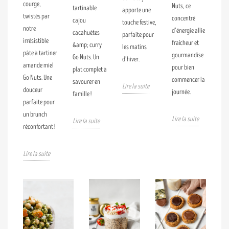
courge,
Nuts, ce
tartinable
apporte une
twistés par
concentré
cajou
touche festive,
notre
d’énergie allie
cacahuètes
parfaite pour
irrésistible
fraîcheur et
&amp; curry
les matins
pâte à tartiner
gourmandise
Go Nuts. Un
d’hiver.
amande miel
pour bien
plat complet à
Go Nuts. Une
commencer la
savourer en
Lire la suite
douceur
journée.
famille !
parfaite pour
un brunch
Lire la suite
Lire la suite
réconfortant !
Lire la suite