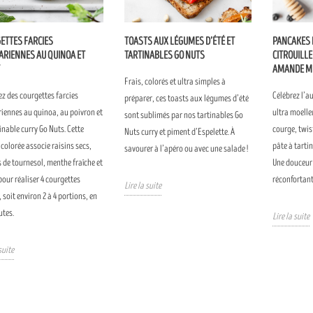
ETTES FARCIES
TOASTS AUX LÉGUMES D’ÉTÉ ET
PANCAKES 
ARIENNES AU QUINOA ET
TARTINABLES GO NUTS
CITROUILLE
AMANDE M
Frais, colorés et ultra simples à
z des courgettes farcies
Célébrez l’a
préparer, ces toasts aux légumes d’été
iennes au quinoa, au poivron et
ultra moelle
sont sublimés par nos tartinables Go
inable curry Go Nuts. Cette
courge, twist
Nuts curry et piment d’Espelette. À
 colorée associe raisins secs,
pâte à tarti
savourer à l’apéro ou avec une salade !
 de tournesol, menthe fraîche et
Une douceur
pour réaliser 4 courgettes
réconfortant
Lire la suite
 soit environ 2 à 4 portions, en
utes.
Lire la suite
suite