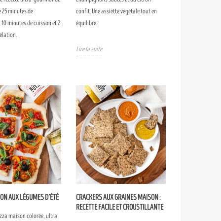
 25 minutes de
confit. Une assiette végétale tout en
 10 minutes de cuisson et 2
équilibre.
élation.
Lire la suite
SON AUX LÉGUMES D’ÉTÉ
CRACKERS AUX GRAINES MAISON :
RECETTE FACILE ET CROUSTILLANTE
izza maison colorée, ultra