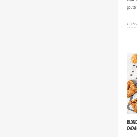
goûter
Lire la 
BLOND
CACAH