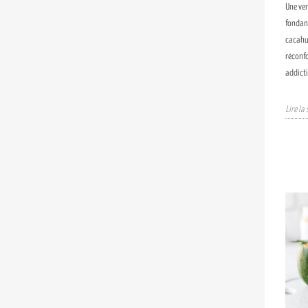
Une ver
fondant
cacahuè
réconfo
addicti
Lire la 