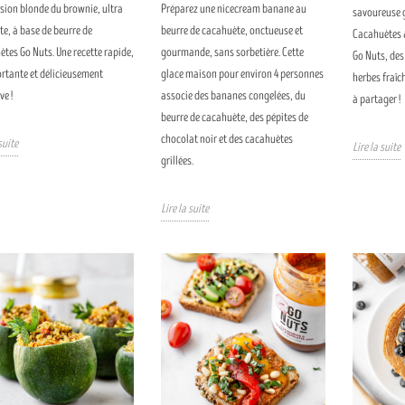
sion blonde du brownie, ultra
Préparez une nicecream banane au
savoureuse g
e, à base de beurre de
beurre de cacahuète, onctueuse et
Cacahuètes 
tes Go Nuts. Une recette rapide,
gourmande, sans sorbetière. Cette
Go Nuts, des
rtante et délicieusement
glace maison pour environ 4 personnes
herbes fraîch
ve !
associe des bananes congelées, du
à partager !
beurre de cacahuète, des pépites de
chocolat noir et des cacahuètes
suite
Lire la suite
grillées.
Lire la suite