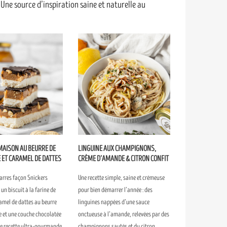
s. Une source d’inspiration saine et naturelle au
MAISON AU BEURRE DE
LINGUINE AUX CHAMPIGNONS,
 ET CARAMEL DE DATTES
CRÈME D’AMANDE & CITRON CONFIT
arres façon Snickers
Une recette simple, saine et crémeuse
un biscuit à la farine de
pour bien démarrer l’année : des
amel de dattes au beurre
linguines nappées d’une sauce
e et une couche chocolatée
onctueuse à l’amande, relevées par des
ne recette ultra-gourmande
champignons sautés et du citron