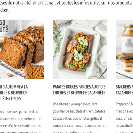
sses de notre atelier artisanal, et toutes les infos utiles sur nos produit
dien.
U D’AUTOMNE À LA
PATATES DOUCES FARCIES AUX POIS
SNICKERS 
UILLE & BEURRE DE
CHICHES ET BEURRE DE CACAHUÈTE
CACAHUÈTE
UÈTE 4 ÉPICES
Une alternative originale et ultra-
Préparez 6 b
gourmande aux plats d’hiver : patates
maison avec 
eau moelleux, parfumé et de
douces rôties, pois chiches grillés et
coco, un car
à base de courge, de beurre de
sauce à la cacahuète... le combo parfait
de cacahuèt
te et d’épices réconfortantes.
pour se réchauffer sans raclette !
au cacao. U
pour accompagner un thé ou un