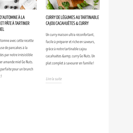
D’AUTOMNE À LA
CURRY DE LÉGUMES AU TARTINABLE
 ET PÂTE À TARTINER
CAJOU CACAHUÈTES & CURRY
IEL
Un curry maison ultra réconfortant,
utomne avec cette recette
facile à préparer et riche en saveurs,
use de pancakes à la
grâce à notre tartinable cajou
és par notre irrésistible
cacahuètes &amp; curry Go Nuts. Un
ner amande miel Go Nuts.
plat complet à savourer en famille !
 parfaite pour un brunch
 !
Lire la suite