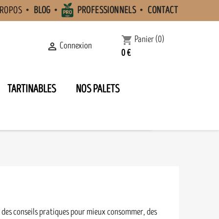
PROPOS
BLOG
PROFESSIONNELS
CONTACT
Panier
(0)
shopping_cart
Connexion

0 €
TARTINABLES
NOS PALETS
s, des conseils pratiques pour mieux consommer, des