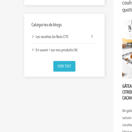
couli
quoti
Catégories de blogs
Les recettes Go Nuts (71)
En savoir + sur nos produits (4)
VOIR TOUT
GÂTEA
CITRO
CACAH
Un gât
saison 
cacahuè
Idéal 