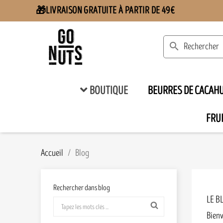
LIVRAISON GRATUITE À PARTIR DE 49€
🎁
search
BOUTIQUE
BEURRES DE CACAH
FRUI
Accueil
Blog
Rechercher dans blog
LE B
Bienv