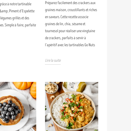
Préparez facilement des crackers aux
râce à notre tartinable
graines maison, croustillants et riches
&amp; Piment d’Espelette
en saveurs. Cette recette associe
 légumes grillés et des
graines de lin, chia, sésame et
es. Simple à faire, parfaite
tournesol pour réaliser une vingtaine
de crackers, parfaits à servir à
l’apéritif avec les tartinables Go Nuts
Lire la suite