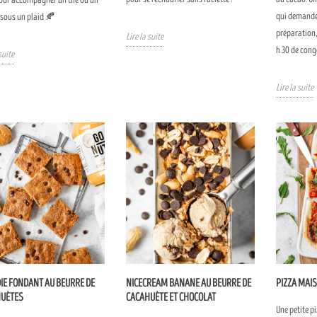
qui demande
 sous un plaid 🍂
préparation,
Lire la suite
h 30 de cong
suite
Lire la suite
IE FONDANT AU BEURRE DE
NICECREAM BANANE AU BEURRE DE
PIZZA MAI
UÈTES
CACAHUÈTE ET CHOCOLAT
Une petite p