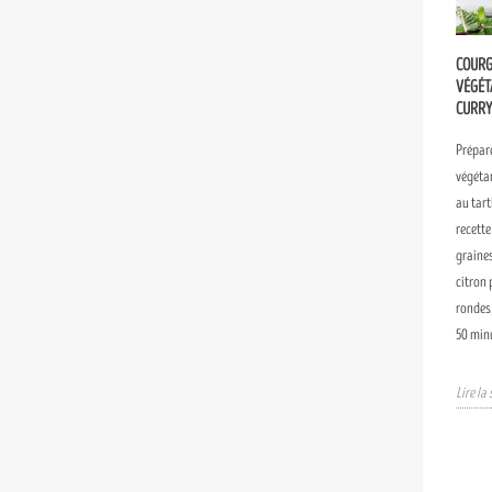
COURG
VÉGÉT
CURRY
Prépare
végétar
au tart
recette
graines
citron 
rondes,
50 min
Lire la 