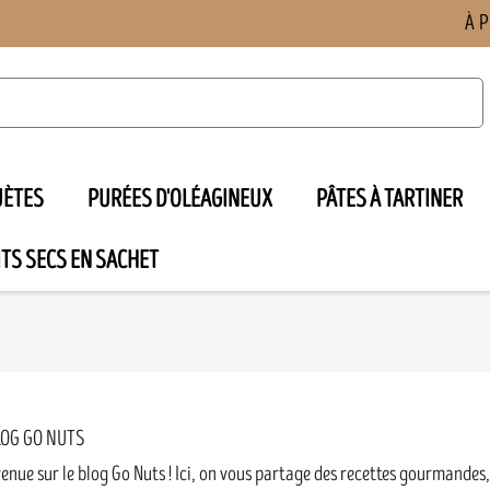
À 
UÈTES
PURÉES D'OLÉAGINEUX
PÂTES À TARTINER
TS SECS EN SACHET

LOG GO NUTS
enue sur le blog Go Nuts ! Ici, on vous partage des recettes gourmande