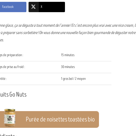
Facebook
X
ne glace, ça se déguste à tout moment de l’année ! Et c’est encore plus vrai avec une nice cream, l
à préparer sans sorbetière ! On vous donne une nouvelle façon bien gourmande de déguster notre
es.
s de préparation :
15 minutes
 de prise au froid :
30 minutes
tité :
1 gros bol / 2 moyen
uits Go Nuts
Purée de noisettes toastées bio