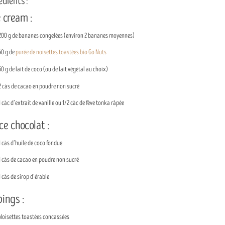
édients :
 cream :
200 g de bananes congelées (environ 2 bananes moyennes)
40 g de
purée de noisettes toastées bio Go Nuts
50 g de lait de coco (ou de lait végétal au choix)
2 càs de cacao en poudre non sucré
1 càc d’extrait de vanille ou 1/2 càc de fève tonka râpée
e chocolat :
1 càs d’huile de coco fondue
1 càs de cacao en poudre non sucré
1 càs de sirop d’érable
ings :
Noisettes toastées concassées