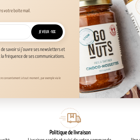
s votre boîte mail.
JE VEUX -10%
n de savoir si j’ouvre ses newsletters et
t la fréquence de ses communications.
otre consentement à tout moment, par exemple via le
Politique de livraison