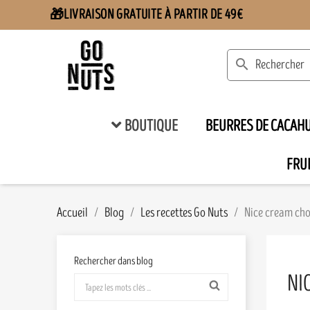
LIVRAISON GRATUITE À PARTIR DE 49€
🎁
search
BOUTIQUE
BEURRES DE CACAH
FRUI
Accueil
Blog
Les recettes Go Nuts
Nice cream choc
Rechercher dans blog
NI