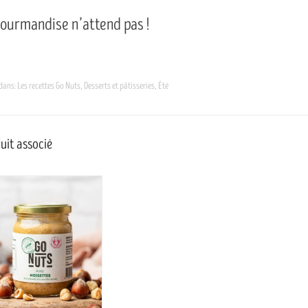
gourmandise n’attend pas !
 dans:
Les recettes Go Nuts
,
Desserts et pâtisseries
,
Été
uit associé