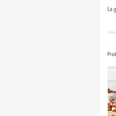
La 
Publié
Prod