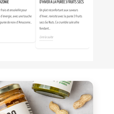
AZONIE
D’HIVER À LA PURÉE 3 FRUITS SECS
frais et ensoleillé pour
Un plat réconfortant aux saveurs
n d’énergie, avec une touche
d’hiver, revisité avec la purée 3 fruits
 purée de noix d’Amazonie...
secs Go Nuts. Ce crumble salé allie
fondant...
Lire la suite