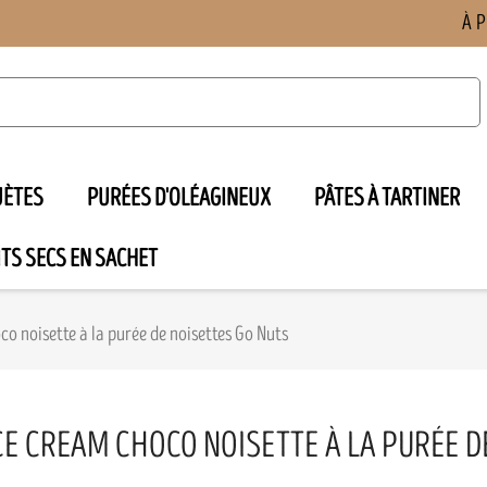
À 
UÈTES
PURÉES D'OLÉAGINEUX
PÂTES À TARTINER
TS SECS EN SACHET

o noisette à la purée de noisettes Go Nuts
CE CREAM CHOCO NOISETTE À LA PURÉE D