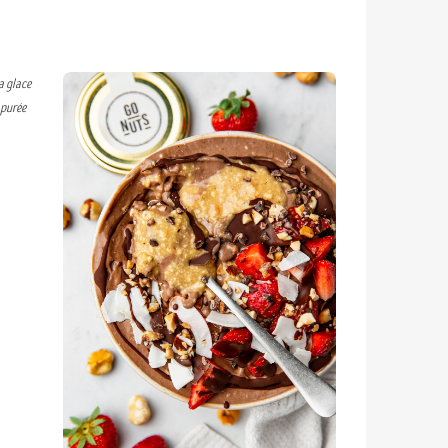
a glace
 purée