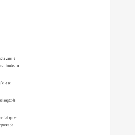
t la vanille
urs minutes en
’elle se
 mélangez-la
ocolat qui va
e purée de