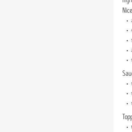
Ingr
Nice
Sauc
Topp