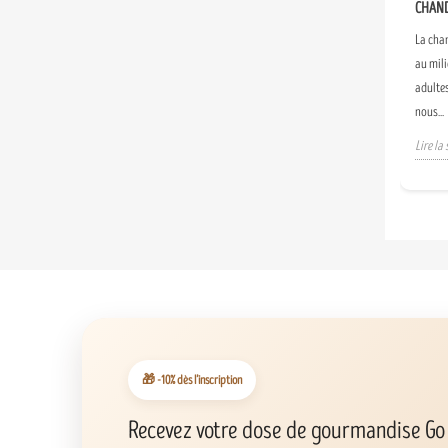
CHAN
La cha
au mili
adulte
nous...
Lire la 
🎁 -10% dès l’inscription
Recevez votre dose de gourmandise Go