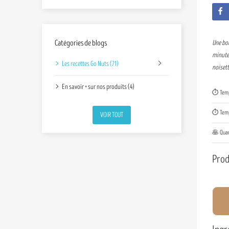
Catégories de blogs
Une bon
minute 
Les recettes Go Nuts (71)
noisett
En savoir + sur nos produits (4)
⏱️ Temp
⏱️ Temps
VOIR TOUT
🥞 Quan
Prod