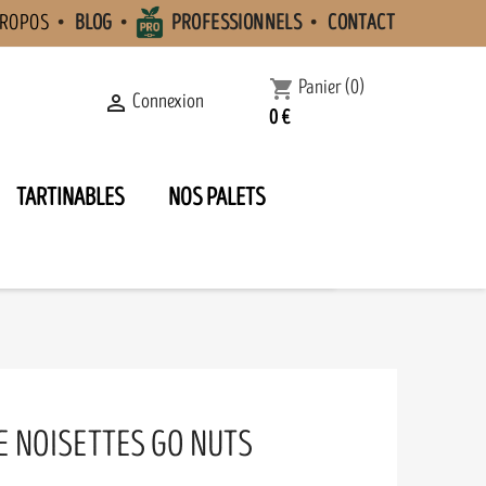
PROPOS
BLOG
PROFESSIONNELS
CONTACT
Panier
(0)
shopping_cart
Connexion

0 €
TARTINABLES
NOS PALETS
E NOISETTES GO NUTS