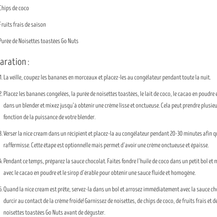
Chips de coco
Fruits frais de saison
Purée de Noisettes toastées Go Nuts
aration :
La veille, coupez les bananes en morceaux et placez-les au congélateur pendant toute la nuit.
Placez les bananes congelées, la purée de noisettes toastées, le lait de coco, le cacao en poudre e
dans un blender et mixez jusqu’à obtenir une crème lisse et onctueuse. Cela peut prendre plusie
fonction de la puissance de votre blender.
Verser la nice cream dans un récipient et placez-la au congélateur pendant 20-30 minutes afin qu
raffermisse. Cette étape est optionnelle mais permet d’avoir une crème onctueuse et épaisse.
Pendant ce temps, préparez la sauce chocolat. Faites fondre l’huile de coco dans un petit bol et
avec le cacao en poudre et le sirop d’érable pour obtenir une sauce fluide et homogène.
Quand la nice cream est prête, servez-la dans un bol et arrosez immédiatement avec la sauce ch
durcir au contact de la crème froide! Garnissez de noisettes, de chips de coco, de fruits frais et d
noisettes toastées Go Nuts avant de déguster.