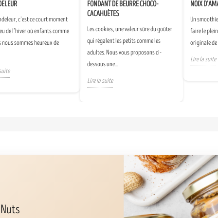
DELEUR
FONDANT DE BEURRE CHOCO-
NOIX D’AM
CACAHUÈTES
ndeleur, c’est ce court moment
Un smoothie 
Les cookies, une valeur sûre du goûter
eu de l’hiver où enfants comme
faire le plei
qui régalent les petits comme les
s nous sommes heureux de
originale de
adultes. Nous vous proposons ci-
Lire la suite
dessous une...
suite
Lire la suite
 Nuts