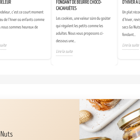
DELEUR
FONDANT DE BEURRE CHOCO-
D’HIVER À 
CACAHUÈTES
ndeleur, c’est ce court moment
Un plat réco
Les cookies, une valeur sûre du goûter
eu de l’hiver où enfants comme
d’hiver, revi
qui régalent les petits comme les
s nous sommes heureux de
secs Go Nuts
adultes. Nous vous proposons ci-
fondant...
dessous une...
suite
Lire la suite
Lire la suite
 Nuts