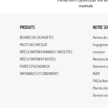
Transactions cryptées pour une séc
maximale.
PRODUITS
NOTRE SO
BEURRES DE CACAHUÈTES
Parlons de 
PALETS AU CHOCOLAT
Engagement
PÂTES À TARTINER AMANDES/ NOISETTES
Livraison
PÂTES À TARTINER FRUITÉES
Mentions l
PURÉES D'OLÉAGINEUX
Paiement s
TARTINABLES ET CONDIMENTS
RGPD
FAQ Go Nuts
Plan du site
Devenir re