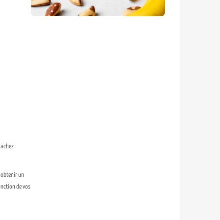
 hachez
 obtenir un
onction de vos