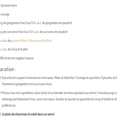
1 banane mûre
1 orange
5 g de gingembre frais (ou 1/2 c. à c. de gingembre en poudre)
5 g de curcuma frais (ou 1/2 c. à c. de curcuma en poudre)
1 c. à s. de
purée de Noix d’Amazonie Go Nuts
1 c. à s. de sirop d’érable
200 ml de lait végétal nature
aration :
Épluchez et coupez la banane en morceaux. Pelez et détaillez l’orange en quartiers. Épluchez et
finement le gingembre et le curcuma frais.
Placez tous les ingrédients dans le bol d’un blender et mixez pendant au moins 1 minute jusqu’à
mélange parfaitement lisse, sans morceaux. Goûtez et ajustez la quantité de sirop d’érable en f
préférences.
Le plein de vitamines et soleil dans un verre !