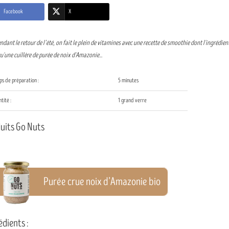
Facebook
X
ndant le retour de l’été, on fait le plein de vitamines avec une recette de smoothie dont l'ingrédient
u'une cuillère de purée de noix d'Amazonie...
s de préparation :
5 minutes
tité :
1 grand verre
uits Go Nuts
Purée crue noix d’Amazonie bio
édients :