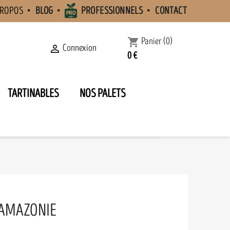
PROPOS
BLOG
PROFESSIONNELS
CONTACT
Panier
(0)
shopping_cart
Connexion

0 €
TARTINABLES
NOS PALETS
’AMAZONIE