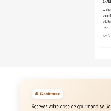
CHAN
La cha
au mili
adulte
nous...
Lire la 
🎁 -10% dès l’inscription
Recevez votre dose de gourmandise Go