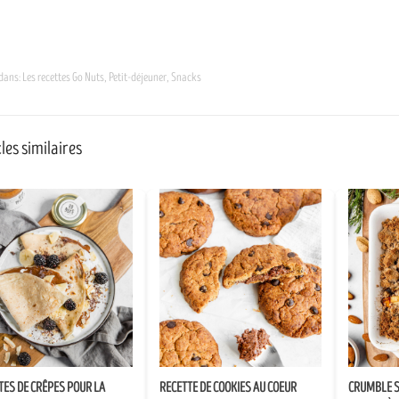
 dans:
Les recettes Go Nuts
,
Petit-déjeuner
,
Snacks
les similaires
TES DE CRÊPES POUR LA
RECETTE DE COOKIES AU COEUR
CRUMBLE S