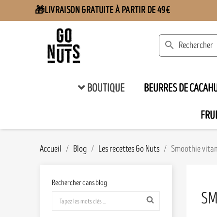
LIVRAISON GRATUITE À PARTIR DE 49€
🎁
search
BOUTIQUE
BEURRES DE CACAH
FRUI
Accueil
Blog
Les recettes Go Nuts
Smoothie vitam
Rechercher dans blog
SM