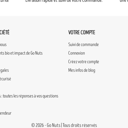
urité
Livraison rapide et suivi de votre commande.
Une 
CIÉTÉ
VOTRE COMPTE
nous
Suivi de commande
s bio et impact de Go Nuts
Connexion
Créez votre compte
égales
Mes infos de blog
écurisé
 : toutes les réponses à vos questions
vendeur
© 2026 - Go Nuts | Tous droits réservés