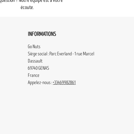
question ? Notre équipe est à votre
écoute.
INFORMATIONS
Go Nuts
Siège social : Parc Everland - 1 rue Marcel
Dassault
69740 GENAS
France
Appelez-nous :
+33469982861