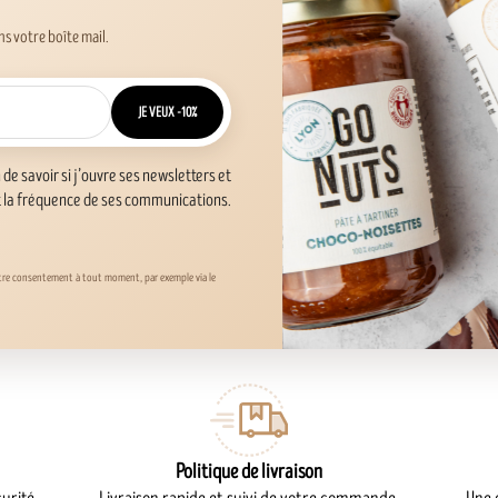
s votre boîte mail.
JE VEUX -10%
n de savoir si j’ouvre ses newsletters et
t la fréquence de ses communications.
otre consentement à tout moment, par exemple via le
Politique de livraison