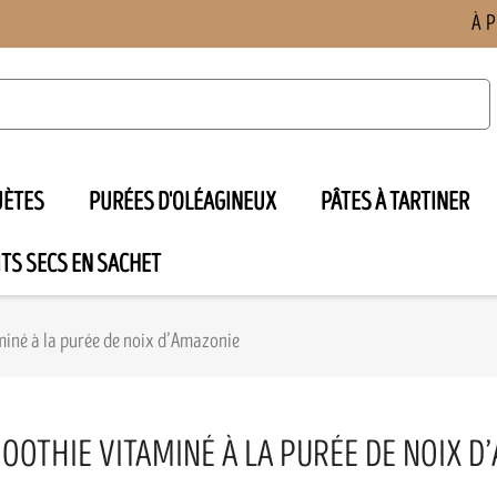
À 
UÈTES
PURÉES D'OLÉAGINEUX
PÂTES À TARTINER
TS SECS EN SACHET

iné à la purée de noix d’Amazonie
OOTHIE VITAMINÉ À LA PURÉE DE NOIX D