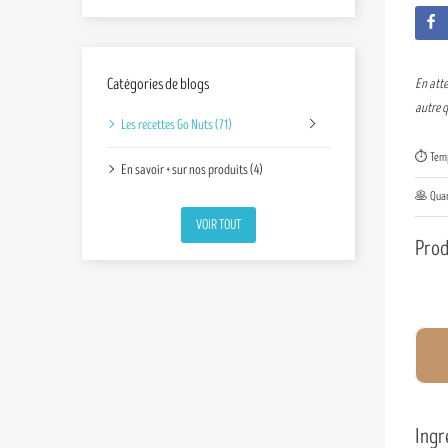
Catégories de blogs
En atte
autre q
Les recettes Go Nuts (71)
⏱️ Temp
En savoir + sur nos produits (4)
🥞 Quan
VOIR TOUT
Prod
Ingr