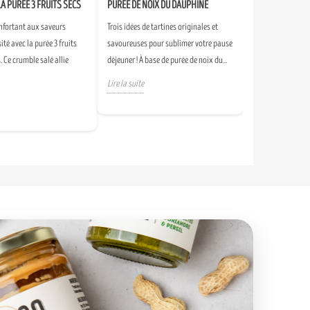
LA PURÉE 3 FRUITS SECS
PURÉE DE NOIX DU DAUPHINÉ
nfortant aux saveurs
Trois idées de tartines originales et
sité avec la purée 3 fruits
savoureuses pour sublimer votre pause
. Ce crumble salé allie
déjeuner ! À base de purée de noix du...
Lire la suite