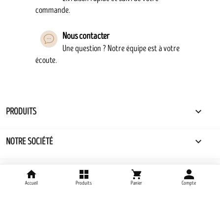
commande.
Nous contacter
Une question ? Notre équipe est à votre
écoute.

PRODUITS

NOTRE SOCIÉTÉ

VOTRE COMPTE
Accueil
Produits
Panier
Compte
keyboard_arrow_down
INFORMATIONS