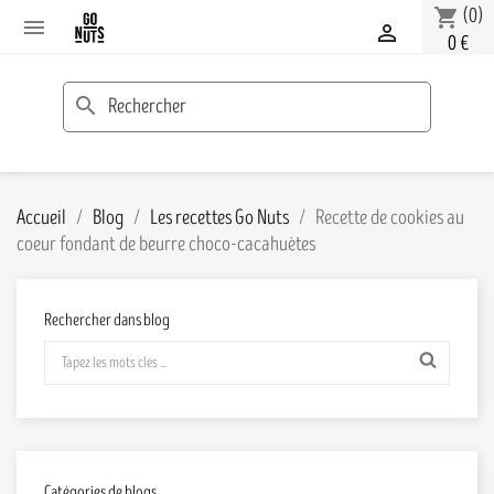
(0)
shopping_cart


0 €
search
Accueil
Blog
Les recettes Go Nuts
Recette de cookies au
coeur fondant de beurre choco-cacahuètes
Rechercher dans blog
Catégories de blogs