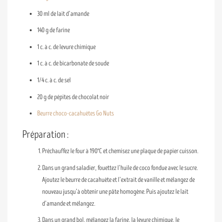
30 ml de lait d’amande
140 g de farine
1 c. à c. de levure chimique
1 c. à c. de bicarbonate de soude
1/4 c. à c. de sel
20 g de pépites de chocolat noir
Beurre choco-cacahuètes Go Nuts
Préparation :
Préchauffez le four à 190°C et chemisez une plaque de papier cuisson.
Dans un grand saladier, fouettez l’huile de coco fondue avec le sucre.
Ajoutez le beurre de cacahuète et l’extrait de vanille et mélangez de
nouveau jusqu’à obtenir une pâte homogène. Puis ajoutez le lait
d’amande et mélangez.
Dans un grand bol, mélangez la farine, la levure chimique, le