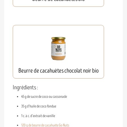
Beurre de cacahuètes chocolat noir bio
Ingrédients :
45 g de sucre de coco ou cassonade
35 g d’huile de coco fondue
1 c. à c. d’extrait de vanille
120 g de beurre de cacahuète Go Nuts