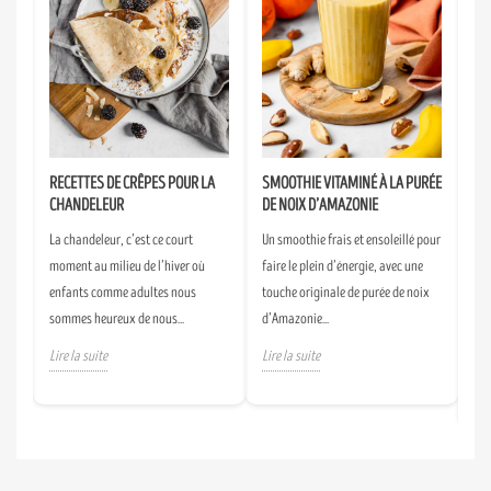
A
RECETTES DE CRÊPES POUR LA
SMOOTHIE VITAMINÉ À LA PURÉE
CR
CHANDELEUR
DE NOIX D’AMAZONIE
D’
SE
 et
La chandeleur, c’est ce court
Un smoothie frais et ensoleillé pour
Un 
e
moment au milieu de l’hiver où
faire le plein d’énergie, avec une
d’h
 de
enfants comme adultes nous
touche originale de purée de noix
fru
sommes heureux de nous...
d’Amazonie...
all
Lire la suite
Lire la suite
Lir