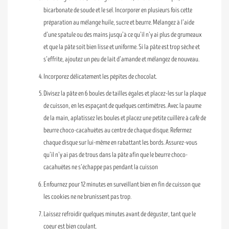
bicarbonate de soude et le sel. Incorporer en plusieurs fois cette
préparation au mélange huile, sucre et beurre. Mélangez à l’aide
d’une spatule ou des mains jusqu’à ce qu’il n’y ai plus de grumeaux
et que la pâte soit bien lisse et uniforme. Si la pâte est trop sèche et
s’effrite, ajoutez un peu de lait d’amande et mélangez de nouveau.
Incorporez délicatement les pépites de chocolat.
Divisez la pâte en 6 boules de tailles égales et placez-les sur la plaque
de cuisson, en les espaçant de quelques centimètres. Avec la paume
de la main, aplatissez les boules et placez une petite cuillère à café de
beurre choco-cacahuètes au centre de chaque disque. Refermez
chaque disque sur lui-même en rabattant les bords. Assurez-vous
qu’il n’y ai pas de trous dans la pâte afin que le beurre choco-
cacahuètes ne s’échappe pas pendant la cuisson
Enfournez pour 12 minutes en surveillant bien en fin de cuisson que
les cookies ne ne brunissent pas trop.
Laissez refroidir quelques minutes avant de déguster, tant que le
coeur est bien coulant.