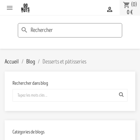
(0)
shopping_cart


0 €
search
Accueil
Blog
Desserts et pâtisseries
Rechercher dans blog
Catégories de blogs