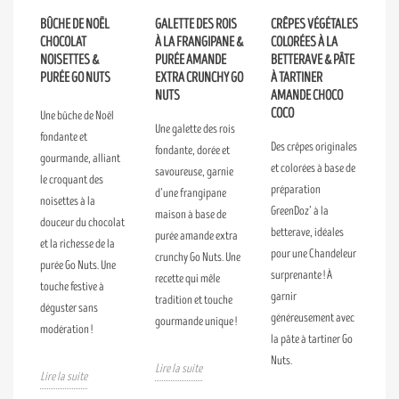
BÛCHE DE NOËL
GALETTE DES ROIS
CRÊPES VÉGÉTALES
CHOCOLAT
À LA FRANGIPANE &
COLORÉES À LA
NOISETTES &
PURÉE AMANDE
BETTERAVE & PÂTE
PURÉE GO NUTS
EXTRA CRUNCHY GO
À TARTINER
NUTS
AMANDE CHOCO
COCO
Une bûche de Noël
Une galette des rois
fondante et
Des crêpes originales
fondante, dorée et
gourmande, alliant
et colorées à base de
savoureuse, garnie
le croquant des
préparation
d’une frangipane
noisettes à la
GreenDoz’ à la
maison à base de
douceur du chocolat
betterave, idéales
purée amande extra
et la richesse de la
pour une Chandeleur
crunchy Go Nuts. Une
purée Go Nuts. Une
surprenante ! À
recette qui mêle
touche festive à
garnir
tradition et touche
déguster sans
généreusement avec
gourmande unique !
modération !
la pâte à tartiner Go
Nuts.
Lire la suite
Lire la suite