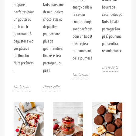
préparer,
Nuts, parsemé
energy balls à
beurre de
parfaites pour
de mini-palets
la saveur
cacahuètes Go
un goûter ou
chocolatés et
cookie dough
Nuts. Idéal à
un brunch
de pépites
sont parfaites
partager (ou
gourmand. À
pour encore
pour un boost
pas) pour une
déguster avec
plus de
d’énergie à
pause ultra
vos pâtes à
gourmandise.
tout moment
réconfortante.
tartiner Go
Une recette à
de la journée !
Nuts préférées
partager… ou
Lire la suite
!
pas !
Lire la suite
Lire la suite
Lire la suite