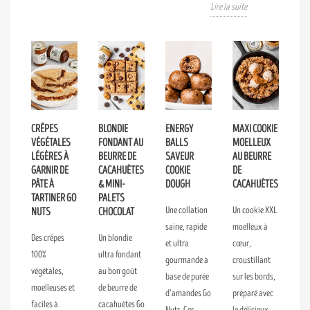
Lire la suite
CRÊPES
BLONDIE
ENERGY
MAXI COOKIE
VÉGÉTALES
FONDANT AU
BALLS
MOELLEUX
LÉGÈRES À
BEURRE DE
SAVEUR
AU BEURRE
GARNIR DE
CACAHUÈTES
COOKIE
DE
PÂTE À
& MINI-
DOUGH
CACAHUÈTES
TARTINER GO
PALETS
Une collation
Un cookie XXL
NUTS
CHOCOLAT
saine, rapide
moelleux à
Des crêpes
Un blondie
et ultra
cœur,
100%
ultra fondant
gourmande à
croustillant
végétales,
au bon goût
base de purée
sur les bords,
moelleuses et
de beurre de
d’amandes Go
préparé avec
faciles à
cacahuètes Go
Nuts. Ces
le délicieux