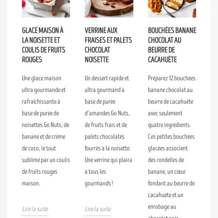
GLACE MAISON À
VERRINE AUX
BOUCHÉES BANANE
LA NOISETTE ET
FRAISES ET PALETS
CHOCOLAT AU
COULIS DE FRUITS
CHOCOLAT
BEURRE DE
ROUGES
NOISETTE
CACAHUÈTE
Une glace maison
Un dessert rapide et
Préparez 12 bouchées
ultra gourmande et
ultra gourmand à
banane chocolat au
rafraîchissante à
base de purée
beurre de cacahuète
base de purée de
d’amandes Go Nuts,
avec seulement
noisettes Go Nuts, de
de fruits frais et de
quatre ingrédients.
banane et de crème
palets chocolatés
Ces petites bouchées
de coco, le tout
fourrés à la noisette.
glacées associent
sublimé par un coulis
Une verrine qui plaira
des rondelles de
de fruits rouges
à tous les
banane, un cœur
maison.
gourmands !
fondant au beurre de
cacahuète et un
enrobage au
Lire la suite
Lire la suite