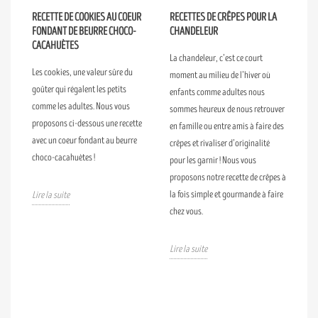
RECETTE DE COOKIES AU COEUR
RECETTES DE CRÊPES POUR LA
FONDANT DE BEURRE CHOCO-
CHANDELEUR
CACAHUÈTES
La chandeleur, c’est ce court
Les cookies, une valeur sûre du
moment au milieu de l’hiver où
goûter qui régalent les petits
enfants comme adultes nous
comme les adultes. Nous vous
sommes heureux de nous retrouver
proposons ci-dessous une recette
en famille ou entre amis à faire des
avec un coeur fondant au beurre
crêpes et rivaliser d’originalité
choco-cacahuètes !
pour les garnir ! Nous vous
proposons notre recette de crêpes à
la fois simple et gourmande à faire
Lire la suite
chez vous.
Lire la suite