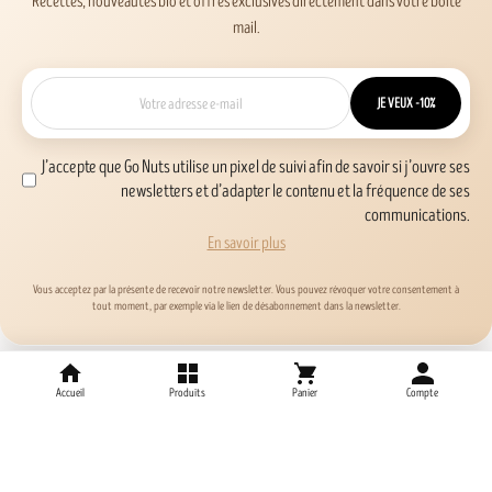
Recettes, nouveautés bio et offres exclusives directement dans votre boîte
mail.
JE VEUX -10%
J’accepte que Go Nuts utilise un pixel de suivi afin de savoir si j’ouvre ses
newsletters et d’adapter le contenu et la fréquence de ses
communications.
En savoir plus
Vous acceptez par la présente de recevoir notre newsletter. Vous pouvez révoquer votre consentement à
tout moment, par exemple via le lien de désabonnement dans la newsletter.
Paiement sécurisé
Accueil
Produits
Panier
Compte
Transactions cryptées pour une sécurité
maximale.