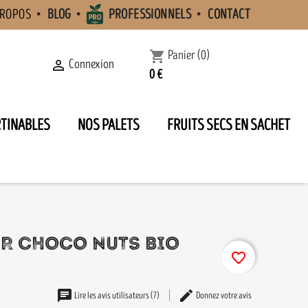
PROPOS
BLOG
PROFESSIONNELS
CONTACT
Panier
(0)
shopping_cart
Connexion

0 €
RTINABLES
NOS PALETS
FRUITS SECS EN SACHET
ER CHOCO NUTS BIO
favorite_border
Lire les avis utilisateurs (7)
Donnez votre avis