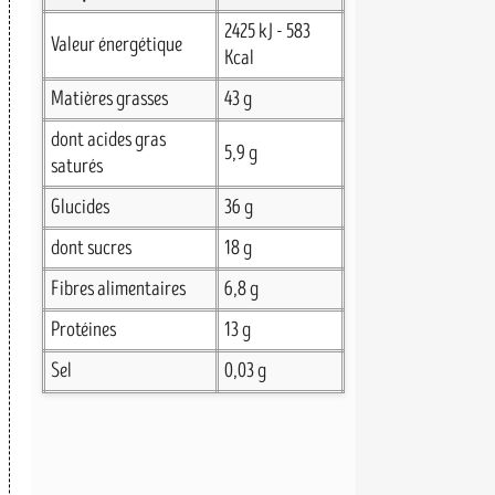
2425 kJ - 583
Valeur énergétique
Kcal
Matières grasses
43 g
dont acides gras
5,9 g
saturés
Glucides
36 g
dont sucres
18 g
Fibres alimentaires
6,8 g
Protéines
13 g
Sel
0,03 g