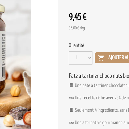
9,45 €
35,00 € /kg
Quantité

AJOUTER AU
Pâte à tartiner choco nuts bi
🍫 Une pâte à tartiner chocolatée i
🥜 Une recette riche avec 75% de n
🍫 Seulement 4 ingrédients, sans 
🥜 Une alternative gourmande aux p