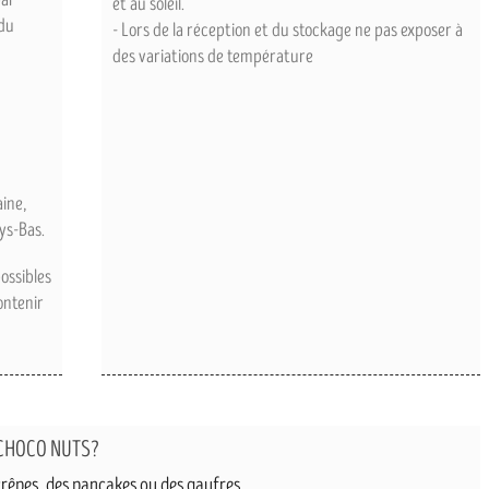
et au soleil.
du
- Lors de la réception et du stockage ne pas exposer à
des variations de température
ine,
ys-Bas.
ossibles
ontenir
 CHOCO NUTS?
crêpes, des pancakes ou des gaufres.