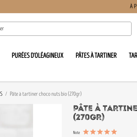
À 
PURÉES D'OLÉAGINEUX
PÂTES À TARTINER
TA

ES
Pâte à tartiner choco nuts bio (270gr)
PÂTE À TARTIN
(270GR)
Note