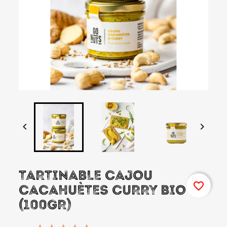


TARTINABLE CAJOU
favorite_border
CACAHUÈTES CURRY BIO
(100GR)