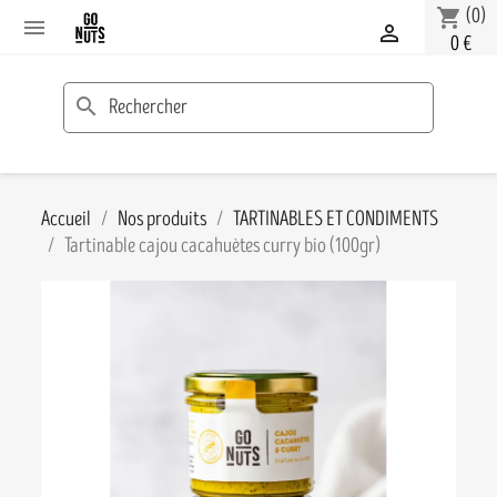
(0)
shopping_cart


0 €
search
Accueil
Nos produits
TARTINABLES ET CONDIMENTS
Tartinable cajou cacahuètes curry bio (100gr)