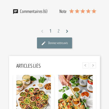
Commentaires (6)
Note
1
2
chevron_left
chevron_right
Donnez votre avis
ARTICLES LIÉS