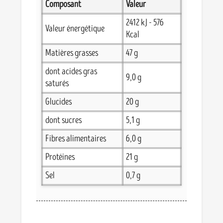
Composant
Valeur
2412 kJ - 576
Valeur énergétique
Kcal
Matières grasses
47 g
dont acides gras
9,0 g
saturés
Glucides
20 g
dont sucres
5,1 g
Fibres alimentaires
6,0 g
Protéines
21 g
Sel
0,7 g