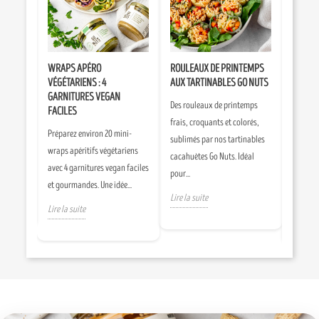
NES
WRAPS APÉRO
ROULEAUX DE PRINTEMPS
CURRY 
CILE ET
VÉGÉTARIENS : 4
AUX TARTINABLES GO NUTS
TARTIN
GARNITURES VEGAN
CACAH
Des rouleaux de printemps
FACILES
es
Un curr
frais, croquants et colorés,
Préparez environ 20 mini-
maison,
réconfor
sublimés par nos tartinables
wraps apéritifs végétariens
 en
et riche
cacahuètes Go Nuts. Idéal
avec 4 garnitures vegan faciles
ssocie...
notre t
pour...
et gourmandes. Une idée...
cacahuèt
Lire la suite
Lire la suite
Lire la 