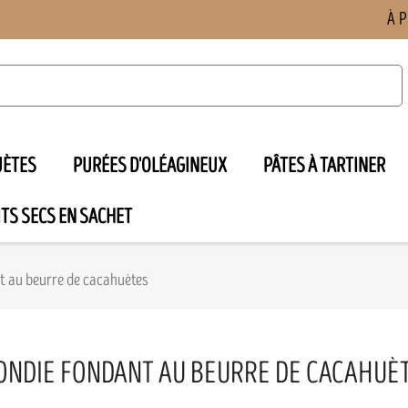
À 
UÈTES
PURÉES D'OLÉAGINEUX
PÂTES À TARTINER
TS SECS EN SACHET

t au beurre de cacahuètes
ONDIE FONDANT AU BEURRE DE CACAHUÈ