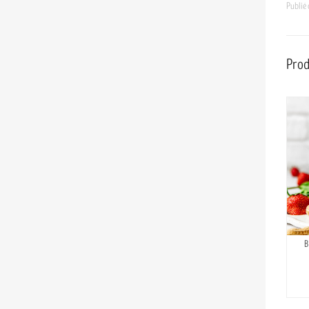
Publié
Prod
B