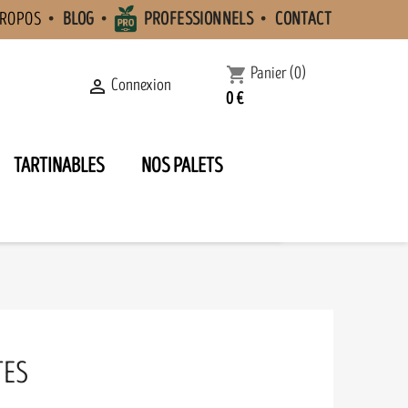
PROPOS
BLOG
PROFESSIONNELS
CONTACT
Panier
(0)
shopping_cart
Connexion

0 €
TARTINABLES
NOS PALETS
TES