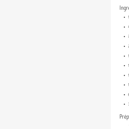
Ingr
Prép