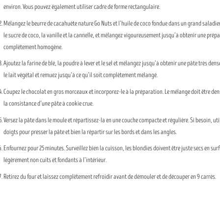
environ. Vous pouvez également utiliser cadre de forme rectangulaire.
Mélangez le beurre de cacahuète nature Go Nuts et l’huile de coco fondue dans un grand saladier
le sucre de coco, la vanille et la cannelle, et mélangez vigoureusement jusqu’à obtenir une prép
complètement homogène.
Ajoutez la farine de blé, la poudre à lever et le sel et mélangez jusqu’à obtenir une pâte très dens
le lait végétal et remuez jusqu’à ce qu’il soit complètement mélangé.
Coupez le chocolat en gros morceaux et incorporez-le à la préparation. Le mélange doit être dens
la consistance d’une pâte à cookie crue.
Versez la pâte dans le moule et répartissez-la en une couche compacte et régulière. Si besoin, uti
doigts pour presser la pâte et bien la répartir sur les bords et dans les angles.
Enfournez pour 25 minutes. Surveillez bien la cuisson, les blondies doivent être juste secs en su
légèrement non cuits et fondants à l’intérieur.
Retirez du four et laissez complètement refroidir avant de démouler et de découper en 9 carrés.