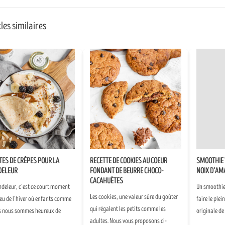
les similaires
TES DE CRÊPES POUR LA
RECETTE DE COOKIES AU COEUR
SMOOTHIE 
DELEUR
FONDANT DE BEURRE CHOCO-
NOIX D’AM
CACAHUÈTES
ndeleur, c’est ce court moment
Un smoothie 
Les cookies, une valeur sûre du goûter
eu de l’hiver où enfants comme
faire le plei
qui régalent les petits comme les
s nous sommes heureux de
originale de
adultes. Nous vous proposons ci-