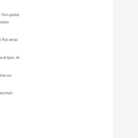
. Puis ajoutez
aration
e. Puis versez
e et épais, de
lisez vos
rface mais