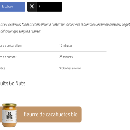
Facebook
X
t à l’extérieur, fondant et moelleux à l’intérieur, découvrez le blondie ! Cousin du brownie, ce gât
délicieux que simple à réaliser.
s de préparation :
10 minutes
s de cuisson :
25 minutes
tité :
9 blondies environ
uits Go Nuts
Beurre de cacahuètes bio