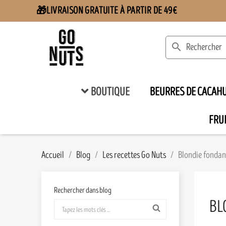
LIVRAISON GRATUITE À PARTIR DE 49€
🎁
search
BOUTIQUE
BEURRES DE CACAH
FRUI
Accueil
Blog
Les recettes Go Nuts
Blondie fondan
Rechercher dans blog
BL