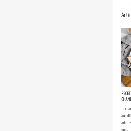
Artic
RECET
CHAN
La cha
au mili
adulte
nous...