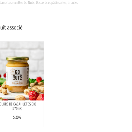
 dans:
Les recettes Go Nuts
,
Desserts et pâtisseries
,
Snacks
uit associé
EURRE DE CACAHUÈTES BIO
(270GR)
5,20 €