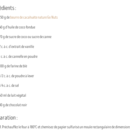
édients :
150 g de
beurre de cacahuète nature Go Nuts
40 g d’huile de coco fondue
70 g de sucre de coco ou sucre de canne
2 c. à c. d’extrait de vanille
1 c. à c. de cannelle en poudre
100 g de farine de blé
1/2 c. à c. de poudre à lever
1/4 c. à c. de sel
60 ml de lait végétal
30 g de chocolat noir
aration :
Préchauffez le four à 180°C et chemisez de papier sulfurisé un moule rectangulaire de dimensions