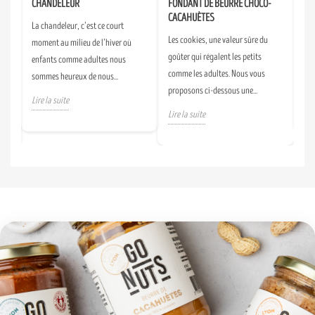
CHANDELEUR
FONDANT DE BEURRE CHOCO-
DE
CACAHUÈTES
La chandeleur, c’est ce court
Un 
s
Les cookies, une valeur sûre du
moment au milieu de l’hiver où
fai
goûter qui régalent les petits
enfants comme adultes nous
tou
alé
comme les adultes. Nous vous
sommes heureux de nous...
d’A
proposons ci-dessous une...
Lire la suite
Lir
Lire la suite