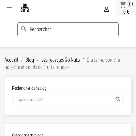
(0)
shopping_cart


0 €
search
Accueil
Blog
Les recettes Go Nuts
Glace maison à la
noisette et coulis de fruits rouges
Rechercher dans blog
Catégories de blogs