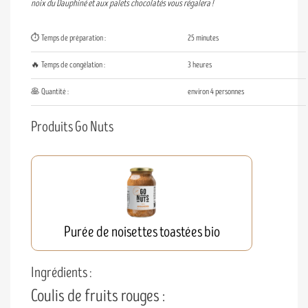
noix du Dauphiné et aux palets chocolatés vous régalera !
⏱️ Temps de préparation :
25 minutes
🔥 Temps de congélation :
3 heures
🥞 Quantité :
environ 4 personnes
Produits Go Nuts
Purée de noisettes toastées bio
Ingrédients :
Coulis de fruits rouges :