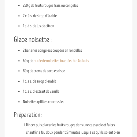
250 g de fruits rouges frais ou congelés
2 c. à s. de sirop d’érable
1 c. à s. de jus de citron
Glace noisette :
2 bananes congelées coupées en rondelles
60 g de
purée de noisettes toastées bio Go Nuts
80 g de crème de coco épaisse
1 c. à s. de sirop d’érable
1 c. à c. d’extrait de vanille
Noisettes grillées concassées
Préparation :
Rincez puis placez les fruits rouges dans une casserole et faites
chauffer à feu doux pendant 5 minutes jusqu’à ce qu’ils soient bien