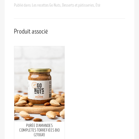
Publié dans:
Les recettes Go Nuts
,
Desserts et pâtisseries
,
Été
Produit associé
PURÉE D'AMANDES
COMPLÈTES TORRÉFIÉES BIO
(270GR)