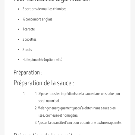
2 portions de nouilles chinoises
½ concombre anglais
1 carotte
2 cébettes
2 œufs
Huile pimentée (optionnelle)
Préparation :
Préparation de la sauce :
Déposer tous les ingrédients de la sauce dans un shaker, un
bocal ou un bol.
Mélanger énergiquement jusqu’à obtenir une sauce bien
lisse, crémeuse et homogène.
Ajuster la quantité d’eau pour obtenir une texture nappante.