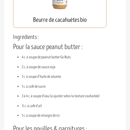
Beurre de cacahuètes bio
Ingrédients :
Pour la sauce peanut butter :
4 c. à soupe de peanut butter Go Nuts
2 c. à soupe de sauce soja
1 c. à soupe d’huile de sésame
1 c. à café de sucre
3 à 4 c. à soupe d’eau (à ajuster selon la texture souhaitée)
½ c. à café d’ail
1 c. à soupe de vinaigre de riz
Pour les nouilles & garnitures :