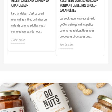
RECETTES DE CRÊPES POUR LA
RECETTE DE COOKIES AU COEUR
SM
CHANDELEUR
FONDANT DE BEURRE CHOCO-
DE
CACAHUÈTES
La chandeleur, c’est ce court
Un 
s
Les cookies, une valeur sûre du
moment au milieu de l’hiver où
fai
goûter qui régalent les petits
enfants comme adultes nous
tou
alé
comme les adultes. Nous vous
sommes heureux de nous...
d’A
proposons ci-dessous une...
Lire la suite
Lir
Lire la suite