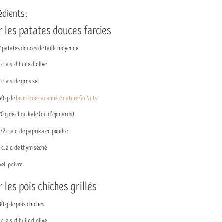
édients :
 les patates douces farcies
2 patates douces de taille moyenne
1 c. à s. d’huile d’olive
1 c. à s. de gros sel
60 g de
beurre de cacahuète nature Go Nuts
20 g de chou kale (ou d’épinards)
1/2 c. à c. de paprika en poudre
1 c. à c. de thym séché
Sel, poivre
 les pois chiches grillés
80 g de pois chiches
1 c. à s. d’huile d’olive