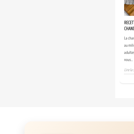
RECET
CHAN
La cha
au mili
adulte
nous...
Lire la 