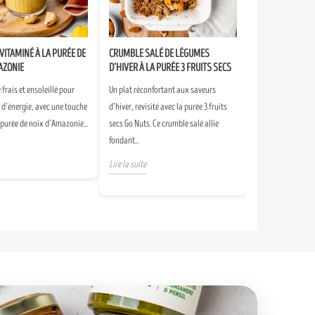
VITAMINÉ À LA PURÉE DE
CRUMBLE SALÉ DE LÉGUMES
AZONIE
D’HIVER À LA PURÉE 3 FRUITS SECS
frais et ensoleillé pour
Un plat réconfortant aux saveurs
n d’énergie, avec une touche
d’hiver, revisité avec la purée 3 fruits
 purée de noix d’Amazonie...
secs Go Nuts. Ce crumble salé allie
fondant...
Lire la suite