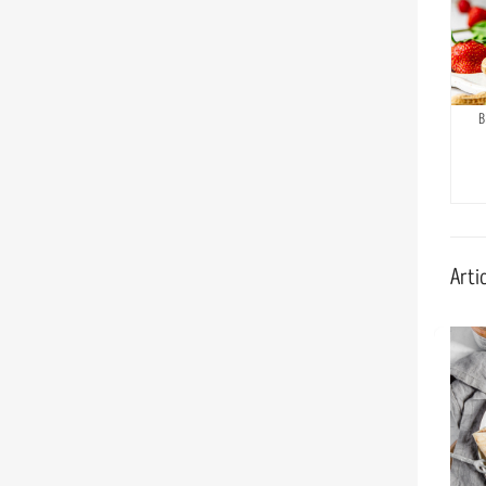
B
Artic