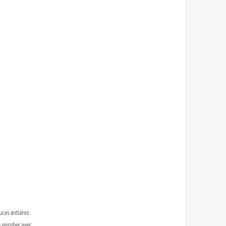
uces entières
s enrober avec