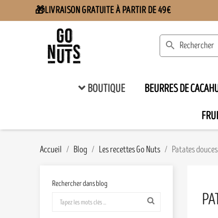
LIVRAISON GRATUITE À PARTIR DE 49€
🎁
search
BOUTIQUE
BEURRES DE CACAH
FRUI
Accueil
Blog
Les recettes Go Nuts
Patates douces
Rechercher dans blog
PA