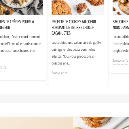
TES DE CRÊPES POUR LA
RECETTE DE COOKIES AU COEUR
SMOOTHIE 
DELEUR
FONDANT DE BEURRE CHOCO-
NOIX D’AM
CACAHUÈTES
ndeleur, c’est ce court moment
Un smoothie 
Les cookies, une valeur sûre du goûter
eu de l’hiver où enfants comme
faire le plei
qui régalent les petits comme les
s nous sommes heureux de
originale de
adultes. Nous vous proposons ci-
Lire la suite
dessous une...
suite
Lire la suite