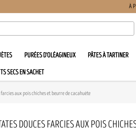
À 
UÈTES
PURÉES D'OLÉAGINEUX
PÂTES À TARTINER
TS SECS EN SACHET

 farcies aux pois chiches et beurre de cacahuète
TATES DOUCES FARCIES AUX POIS CHICHE