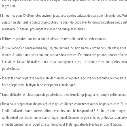
le gros sel.
Enfournez pour 45-50 minutes environ, jusqu’à ce que les patates douces soient bien dorées. Véri
cuisson en plantant la pointe d’un couteau : la chair doit être bien tendre et le couteau doit s’en
résistance. Si besoin, prolongez la cuisson de quelques minutes.
Retirez les patates douces du four et laissez-les refroidir une dizaine de minutes.
Puis à l’aide d’un couteau bien aiguisé, réalisez une incision en croix profonde sur le dessus des
douces. A l’aide d’une petite cuillère, creusez délicatement l’intérieur des patates douces afin de 
la chair, en faisant bien attention à ne pas transpercer la peau. Il ne doit rester plus que les pea
patate douce.
Placez la chair de patate douce cuite dans un bol et ajoutez le beurre de cacahuète, le chou kale
haché, le paprika, le thym, le sel et le poivre et mélangez.
Farcir délicatement les coques de patate douce avec le mélange jusqu’à les remplir entièrement.
Passez à la préparation des pois chiches grillés. Rincez, égouttez et séchez les pois chiches. Fait
l’huile d’olive dans une poêle et faites revenir les pois chiches pendant 6-7 minutes à feu moyen-
qu’ils soient bien dorés, en remuant fréquemment. Déposez les pois chiches grillés dans un bol e
immédiatement l’ail en poudre, le cumin et le sel. Mélangez afin de bien les enrober d’épices.