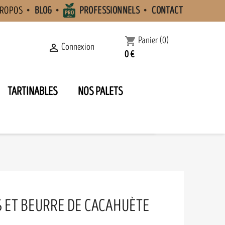
PROPOS
BLOG
PROFESSIONNELS
CONTACT
Panier
(0)
shopping_cart
Connexion

0 €
TARTINABLES
NOS PALETS
S ET BEURRE DE CACAHUÈTE