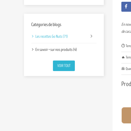
Catégories de blogs
En nove
de caca
Les recettes Go Nuts (71)
⏱️ Temp
En savoir + sur nos produits (4)
🔥 Temp
VOIR TOUT
🥞 Quan
Prod