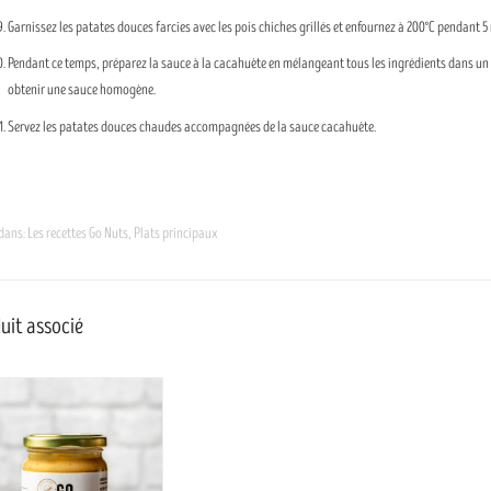
Garnissez les patates douces farcies avec les pois chiches grillés et enfournez à 200°C pendant 5
Pendant ce temps, préparez la sauce à la cacahuète en mélangeant tous les ingrédients dans un 
obtenir une sauce homogène.
Servez les patates douces chaudes accompagnées de la sauce cacahuète.
 dans:
Les recettes Go Nuts
,
Plats principaux
uit associé