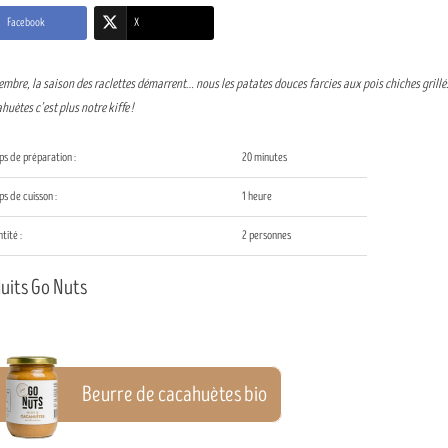
Facebook
X
mbre, la saison des raclettes démarrent… nous les patates douces farcies aux pois chiches grillés
huètes c’est plus notre kiffe !
s de préparation :
20 minutes
s de cuisson :
1 heure
tité :
2 personnes
uits Go Nuts
Beurre de cacahuètes bio