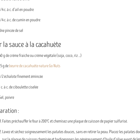
1/4 c. à c. d’ail en poudre
1/4 c. à c. de cumin en poudre
Une pincée de sel
 la sauce à la cacahuète
40 g de crème fraiche ou crème végétale (soja, coco, riz ...)
15 g de
beurre de cacahuète nature Go Nuts
1/2 échalote finement émincée
1 c. à c. de ciboulette ciselée
Sel, poivre
aration :
Faites préchauffer le four à 200°C et chemisez une plaque de cuisson de papier sulfurisé.
Lavez et séchez soigneusement les patates douces, sans en retirer la peau. Placez les patates do
sur la plaque de cuisson chemisée et badigeonnez-les généreusement d’huile d’olive avant de le