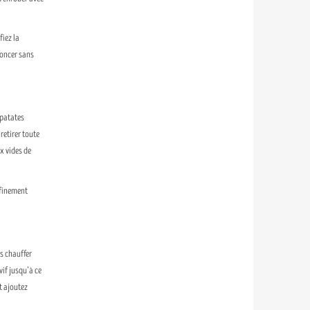
fiez la
foncer sans
 patates
retirer toute
ux vides de
 finement
es chauffer
vif jusqu’à ce
t ajoutez