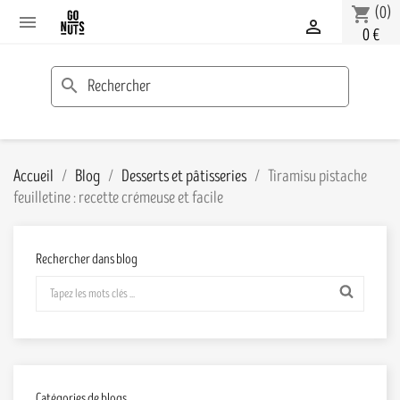
(0)
shopping_cart


0 €
search
Accueil
Blog
Desserts et pâtisseries
Tiramisu pistache
feuilletine : recette crémeuse et facile
Rechercher dans blog
Catégories de blogs