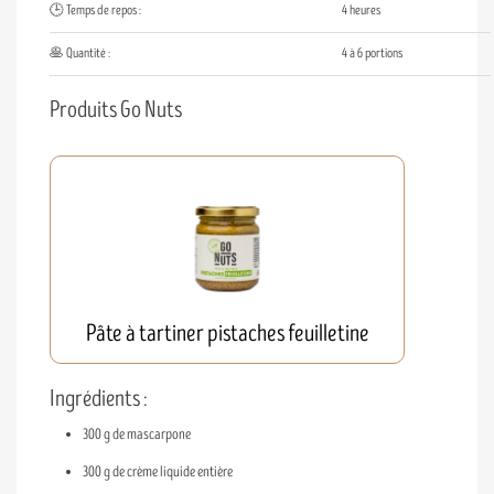
🕒 Temps de repos :
4 heures
🥞 Quantité :
4 à 6 portions
Produits Go Nuts
Pâte à tartiner pistaches feuilletine
Ingrédients :
300 g de mascarpone
300 g de crème liquide entière