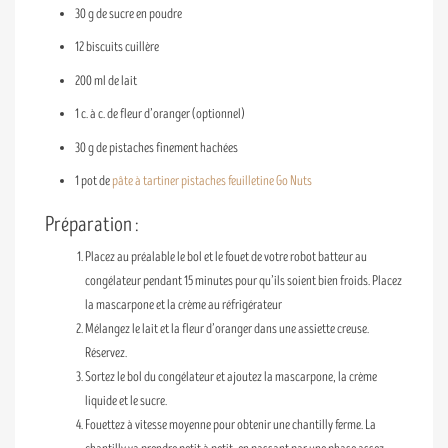
30 g de sucre en poudre
12 biscuits cuillère
200 ml de lait
1 c. à c. de fleur d’oranger (optionnel)
30 g de pistaches finement hachées
1 pot de
pâte à tartiner pistaches feuilletine Go Nuts
Préparation :
Placez au préalable le bol et le fouet de votre robot batteur au
congélateur pendant 15 minutes pour qu’ils soient bien froids. Placez
la mascarpone et la crème au réfrigérateur
Mélangez le lait et la fleur d’oranger dans une assiette creuse.
Réservez.
Sortez le bol du congélateur et ajoutez la mascarpone, la crème
liquide et le sucre.
Fouettez à vitesse moyenne pour obtenir une chantilly ferme. La