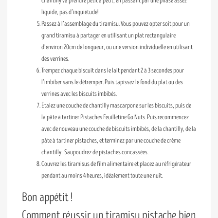
chantilly va prendre petit à petit, en passant par une phase assez
liquide, pas d’inquiétude!
Passez à l’assemblage du tiramisu. Vous pouvez opter soit pour un
grand tiramisu à partager en utilisant un plat rectangulaire
d’environ 20cm de longueur, ou une version individuelle en utilisant
des verrines.
Trempez chaque biscuit dans le lait pendant 2 à 3 secondes pour
l’imbiber sans le détremper. Puis tapissez le fond du plat ou des
verrines avec les biscuits imbibés.
Étalez une couche de chantilly mascarpone sur les biscuits, puis de
la pâte à tartiner Pistaches Feuilletine Go Nuts. Puis recommencez
avec de nouveau une couche de biscuits imbibés, de la chantilly, de la
pâte à tartiner pistaches, et terminez par une couche de crème
chantilly . Saupoudrez de pistaches concassées.
Couvrez les tiramisus de film alimentaire et placez au réfrigérateur
pendant au moins 4 heures, idéalement toute une nuit.
Bon appétit !
Comment réussir un tiramisu pistache bien