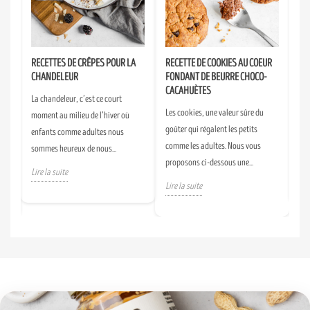
RECETTES DE CRÊPES POUR LA
RECETTE DE COOKIES AU COEUR
SM
CHANDELEUR
FONDANT DE BEURRE CHOCO-
DE
CACAHUÈTES
La chandeleur, c’est ce court
Un 
s
Les cookies, une valeur sûre du
moment au milieu de l’hiver où
fai
goûter qui régalent les petits
enfants comme adultes nous
tou
alé
comme les adultes. Nous vous
sommes heureux de nous...
d’A
proposons ci-dessous une...
Lire la suite
Lir
Lire la suite