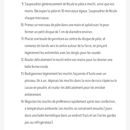
Saupoudrez généreusement de fécule la pâte à mochi, ainsi que vos
mains. Découpez la pâte en 10 morceaux égaux. Saupoudrez de fécule
chaque morceaux.
Prenez un morceau de pâte dans une main et aplatissez-le pour
former un petit disque de 7 cm de diamètre environ.
Placez une boule de garniture au centre du disque de pâte, et
ramenez les bords vers le centre autour de la farce, en pinçant
légèrement les extrémités avec les doigts pour les souder.
Roulez délicatement le mochi entre vos mains pour lui donner une
belle forme ronde.
Badigeonnez légèrement les mochis façonnés d’huile avec un
pinceau. Un à un, déposez les mochis dans la noix de coco râpée ou le
cacao en poudre, et roulez-les délicatement pour les enrober
entièrement.
Dégustez les mochis de préférence rapidement après leur confection,
à température ambiante. Les mochis se conservent ensuite 2 jours
dans une boîte hermétique dans un endroit frais et sec (ne les gardez
pas au réfrigérateur).