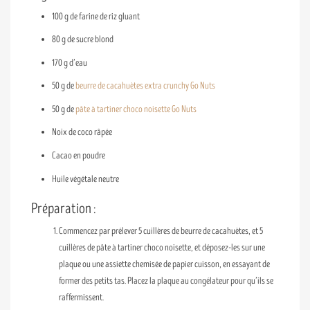
100 g de farine de riz gluant
80 g de sucre blond
170 g d’eau
50 g de
beurre de cacahuètes extra crunchy Go Nuts
50 g de
pâte à tartiner choco noisette Go Nuts
Noix de coco râpée
Cacao en poudre
Huile végétale neutre
Préparation :
Commencez par prélever 5 cuillères de beurre de cacahuètes, et 5
cuillères de pâte à tartiner choco noisette, et déposez-les sur une
plaque ou une assiette chemisée de papier cuisson, en essayant de
former des petits tas. Placez la plaque au congélateur pour qu’ils se
raffermissent.