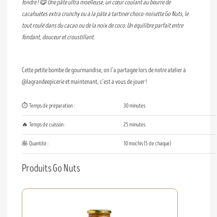
fondre ! 😋 Une pâte ultra moelleuse, un cœur coulant au beurre de
cacahuètes extra crunchy ou à la pâte à tartiner choco-noisette Go Nuts, le
tout roulé dans du cacao ou de la noix de coco. Un équilibre parfait entre
fondant, douceur et croustillant.
Cette petite bombe de gourmandise, on l’a partagée lors de notre atelier à
@lagrandeepicerie et maintenant, c’est à vous de jouer !
⏱️ Temps de préparation :
30 minutes
🔥 Temps de cuisson :
25 minutes
🥞 Quantité :
10 mochis (5 de chaque)
Produits Go Nuts