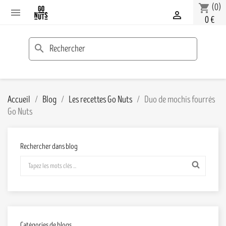
(0)
shopping_cart


0 €
search
Accueil
Blog
Les recettes Go Nuts
Duo de mochis fourrés
Go Nuts
Rechercher dans blog
Catégories de blogs