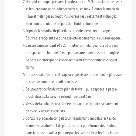
Pendant ce temps, préparez la pâte à mochi. Mélangez la farine de riz
et le sucre dans un saladier en verre ou en inox. Ajoutez la moitié de
l’eau et mélangez au fouet. Puis versez l'eau restante et mélangez
bien pour obtenir une préparation fluide et homogène.
Déposez le saladier de pâte dans le panier de votre cuit-vapeur.
Couvrez le récipient avec une assiette et démarrez la cuisson vapeur.
Laissez cuire pendant 20 à 25 minutes, en mélangeant la pâte avec
une spatule au bout de 10 min pour assurer une cuisson homogène.
La pâte est cuite quand elle devient semi-transparente, épaisse et
ferme.
Sortez le saladier du cuit-vapeur et pétrissez rapidement la pâte avec
la spatule pour qu’elle soit bien lisse.
Saupoudrez de fécule votre plan de travail, puis déposez la pâte à
mochi dessus. Laissez-la refroidir pendant 5 min.
Versez de la noix de coco râpée et du cacao en poudre, séparément
dans deux assiettes creuses.
Sortez la plaque du congélateur. Rapidement, modelez les tas de
beurre de cacahuète et de pâte à tartiner pour former des boules,
sans trop les travailler pour ne pas les réchauffer et les faire fondre.