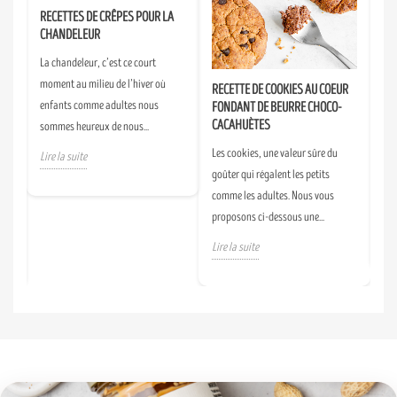
RECETTES DE CRÊPES POUR LA
RECETTE DE COOKIES AU COEUR
SM
CHANDELEUR
FONDANT DE BEURRE CHOCO-
DE
CACAHUÈTES
La chandeleur, c’est ce court
Un 
s
Les cookies, une valeur sûre du
moment au milieu de l’hiver où
fai
goûter qui régalent les petits
enfants comme adultes nous
tou
alé
comme les adultes. Nous vous
sommes heureux de nous...
d’A
proposons ci-dessous une...
Lire la suite
Lir
Lire la suite