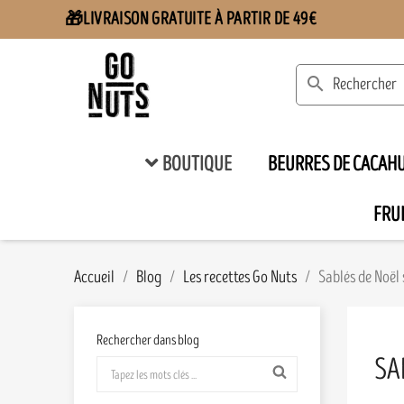
LIVRAISON GRATUITE À PARTIR DE 49€
🎁
search
BOUTIQUE
BEURRES DE CACAH
FRUI
Accueil
Blog
Les recettes Go Nuts
Sablés de Noël
Rechercher dans blog
SA