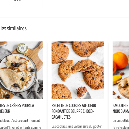
les similaires
TES DE CRÊPES POUR LA
RECETTE DE COOKIES AU COEUR
SMOOTHIE 
DELEUR
FONDANT DE BEURRE CHOCO-
NOIX D’AM
CACAHUÈTES
ndeleur, c’est ce court moment
Un smoothie 
Les cookies, une valeur sûre du goûter
eu de l’hiver où enfants comme
faire le plei