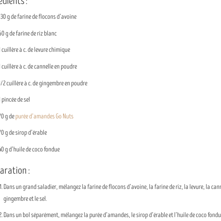
édients :
130 g de farine de flocons d’avoine
60 g de farine de riz blanc
1 cuillère à c. de levure chimique
1 cuillère à c. de cannelle en poudre
1/2 cuillère à c. de gingembre en poudre
1 pincée de sel
70 g de
purée d’amandes Go Nuts
70 g de sirop d’érable
40 g d’huile de coco fondue
aration :
Dans un grand saladier, mélangez la farine de flocons d’avoine, la farine de riz, la levure, la cann
gingembre et le sel.
Dans un bol séparément, mélangez la purée d’amandes, le sirop d’érable et l’huile de coco fond