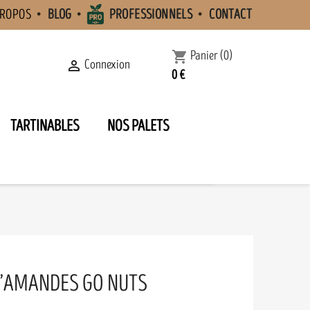
PROPOS
BLOG
PROFESSIONNELS
CONTACT
Panier
(0)
shopping_cart
Connexion

0 €
TARTINABLES
NOS PALETS
D’AMANDES GO NUTS