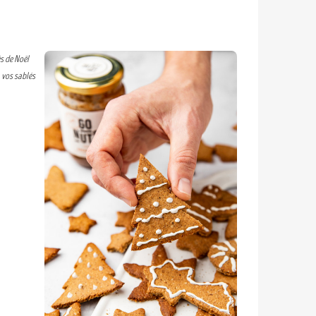
és de Noël
 vos sablés