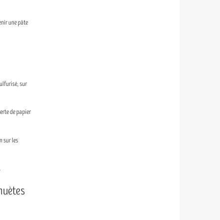
enir une pâte
ulfurisé, sur
erte de papier
n sur les
.
ahuètes