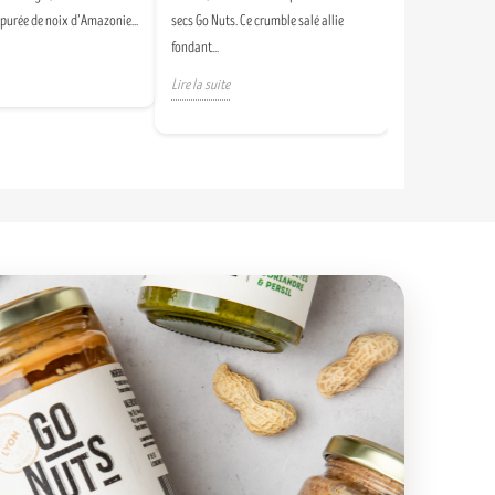
 purée de noix d’Amazonie...
secs Go Nuts. Ce crumble salé allie
fondant...
Lire la suite