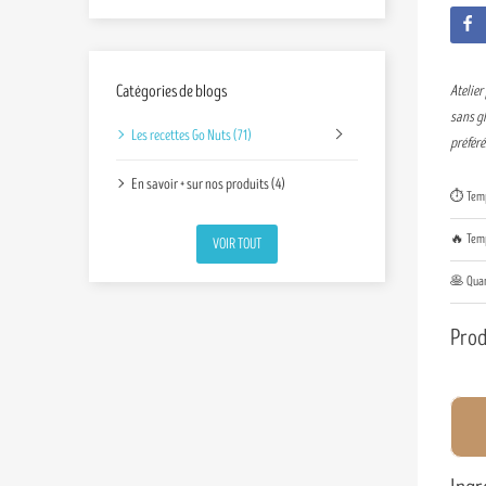
Catégories de blogs
Atelier
sans gl
Les recettes Go Nuts (71)
préférés
En savoir + sur nos produits (4)
⏱️ Temp
🔥 Temp
VOIR TOUT
🥞 Quan
Prod