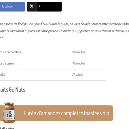
Facebook
X
 pâtisserie de Noël pour aujourd’hui ! Suivez le guide, on vous dévoile notre recette secrète de sabl
uten ! L’ingrédient mystère est notre purée d’amandes qui apportera un goût délicat et délicieux à
 !
s de préparation :
10 minutes
s de cuisson :
10 minutes
tité :
24 sablés
uits Go Nuts
Purée d'amandes complètes toastées bio