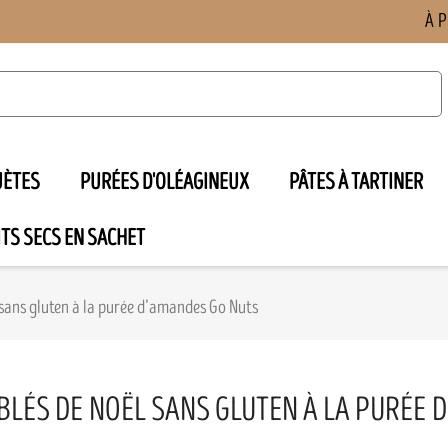
À 
UÈTES
PURÉES D'OLÉAGINEUX
PÂTES À TARTINER
TS SECS EN SACHET

 sans gluten à la purée d’amandes Go Nuts
BLÉS DE NOËL SANS GLUTEN À LA PURÉE 