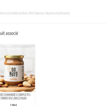
 dans:
Les recettes Go Nuts
,
Petit-déjeuner
,
Desserts et pâtisseries
uit associé
RÉE D'AMANDES COMPLÈTES
TORRÉFIÉES BIO (270GR)
7,90 €