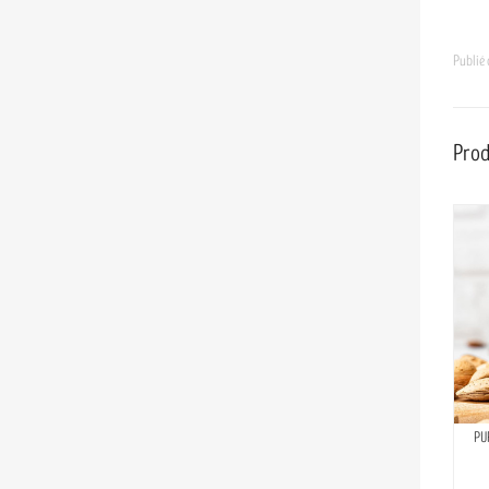
Publié
Prod
PU