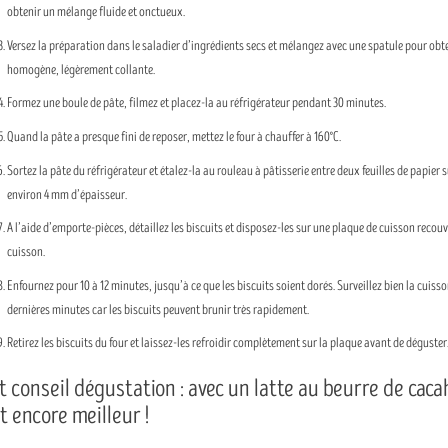
obtenir un mélange fluide et onctueux.
Versez la préparation dans le saladier d’ingrédients secs et mélangez avec une spatule pour obt
homogène, légèrement collante.
Formez une boule de pâte, filmez et placez-la au réfrigérateur pendant 30 minutes.
Quand la pâte a presque fini de reposer, mettez le four à chauffer à 160°C.
Sortez la pâte du réfrigérateur et étalez-la au rouleau à pâtisserie entre deux feuilles de papier s
environ 4 mm d’épaisseur.
A l’aide d’emporte-pièces, détaillez les biscuits et disposez-les sur une plaque de cuisson recouv
cuisson.
Enfournez pour 10 à 12 minutes, jusqu’à ce que les biscuits soient dorés. Surveillez bien la cuisso
dernières minutes car les biscuits peuvent brunir très rapidement.
Retirez les biscuits du four et laissez-les refroidir complètement sur la plaque avant de déguster
t conseil dégustation : avec un latte au beurre de cac
t encore meilleur !